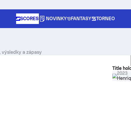
SCORES
NOVINKY
FANTASY
TORNEO
, výsledky a zápasy
Title hol
2023
Henri