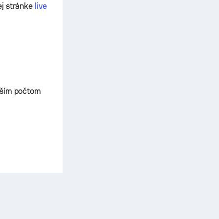
ej stránke
live
äčším počtom