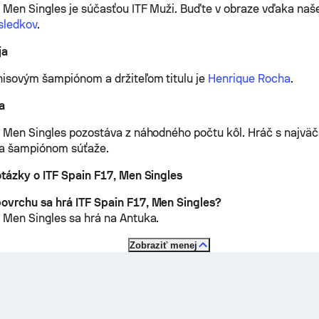
, Men Singles je súčasťou ITF Muži.
Buďte v obraze vďaka naš
sledkov
.
ja
isovým šampiónom a držiteľom titulu je
Henrique Rocha
.
a
, Men Singles pozostáva z náhodného počtu kôl. Hráč s najv
va šampiónom súťaže.
otázky o ITF Spain F17, Men Singles
vrchu sa hrá ITF Spain F17, Men Singles?
, Men Singles sa hrá na
Antuka
.
Zobraziť menej