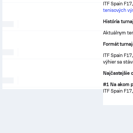
ITF Spain F17
tenisových vý
História turna
Aktuálnym ten
Formát turnaj
ITF Spain F17
výhier sa stá
Najčastejšie 
#1 Na akom po
ITF Spain F17