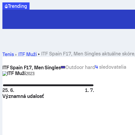
Trending
ITF Spain F17, Men Singles aktuálne skóre
Tenis
ITF Muži
4
sledovatelia
Outdoor hard
ITF Spain F17, Men Singles
ITF Muži
Select season in unique tournament header
2023
25. 6.
1. 7.
Významná udalosť