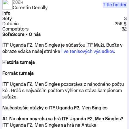
2024
Title holder
Corentin Denolly
Info
Sety
3
Dotácia
25K $
Competitors
32
SofaScore - O nás
ITF Uganda F2, Men Singles je súčasťou ITF Muži.
Buďte v
obraze vďaka našej stránke
live tenisových výsledkov
.
História turnaja
Formát turnaja
ITF Uganda F2, Men Singles pozostáva z náhodného počtu
kôl. Hráč s najväčším počtom výhier sa stáva šampiónom
súťaže.
Najčastejšie otázky o ITF Uganda F2, Men Singles
#1 Na akom povrchu sa hrá ITF Uganda F2, Men Singles?
ITF Uganda F2, Men Singles sa hrá na
Antuka
.