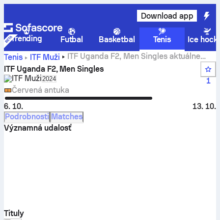
Download app
Trending
Futbal
Basketbal
Tenis
Ice hock
ITF Uganda F2, Men Singles aktuálne
Tenis
ITF Muži
skóre, výsledky a zápasy
ITF Uganda F2, Men Singles
ITF Muži
Select season in unique tournament header
2024
1
Červená antuka
6. 10.
13. 10.
Podrobnosti
Matches
Významná udalosť
Tituly