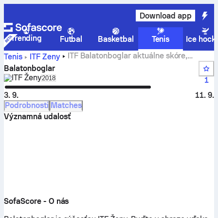
Download app
Trending
Futbal
Basketbal
Tenis
Ice hock
ITF Balatonboglar aktuálne skóre,
Tenis
ITF Ženy
výsledky a zápasy
Balatonboglar
ITF Ženy
Select season in unique tournament header
2018
1
3. 9.
11. 9.
Podrobnosti
Matches
Významná udalosť
SofaScore - O nás