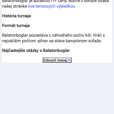
Balatonboglar je súčasťou ITF Ženy.
Buďte v obraze vďaka
našej stránke
live tenisových výsledkov
.
História turnaja
Formát turnaja
Balatonboglar pozostáva z náhodného počtu kôl. Hráč s
najväčším počtom výhier sa stáva šampiónom súťaže.
Najčastejšie otázky o Balatonboglar
Zobraziť menej