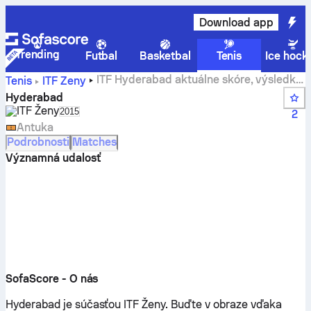
Download app
Trending
Futbal
Basketbal
Tenis
Ice hock
ITF Hyderabad aktuálne skóre, výsledky
Tenis
ITF Ženy
a zápasy
Hyderabad
ITF Ženy
Select season in unique tournament header
2015
2
Antuka
Podrobnosti
Matches
Významná udalosť
SofaScore - O nás
Hyderabad je súčasťou ITF Ženy.
Buďte v obraze vďaka