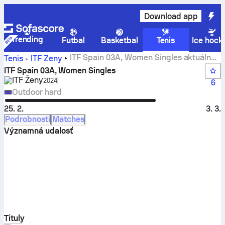
Download app
Trending
Futbal
Basketbal
Tenis
Ice hock
ITF Spain 03A, Women Singles aktuálne
Tenis
ITF Ženy
skóre, výsledky a zápasy
ITF Spain 03A, Women Singles
ITF Ženy
Select season in unique tournament header
2024
6
Outdoor hard
25. 2.
3. 3.
Podrobnosti
Matches
Významná udalosť
Tituly