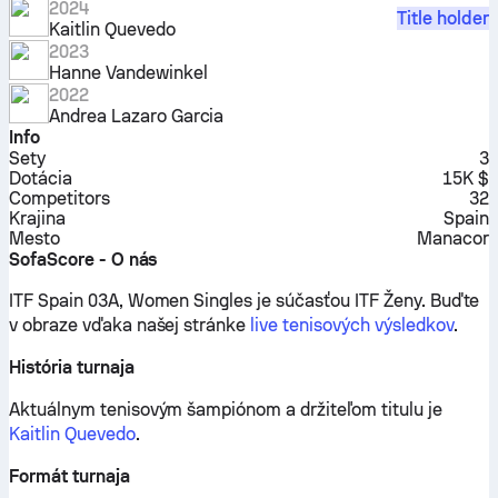
2024
Title holder
Kaitlin Quevedo
2023
Hanne Vandewinkel
2022
Andrea Lazaro Garcia
Info
Sety
3
Dotácia
15K $
Competitors
32
Krajina
Spain
Mesto
Manacor
SofaScore - O nás
ITF Spain 03A, Women Singles je súčasťou ITF Ženy.
Buďte
v obraze vďaka našej stránke
live tenisových výsledkov
.
História turnaja
Aktuálnym tenisovým šampiónom a držiteľom titulu je
Kaitlin Quevedo
.
Formát turnaja