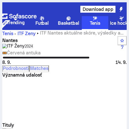
Download app
Trending
Futbal
Basketbal
Tenis
Ice hock
ITF Nantes aktuálne skóre, výsledky a
Tenis
ITF Ženy
zápasy
Nantes
ITF Ženy
Select season in unique tournament header
2024
7
Červená antuka
8. 9.
14. 9.
Podrobnosti
Matches
Významná udalosť
Tituly