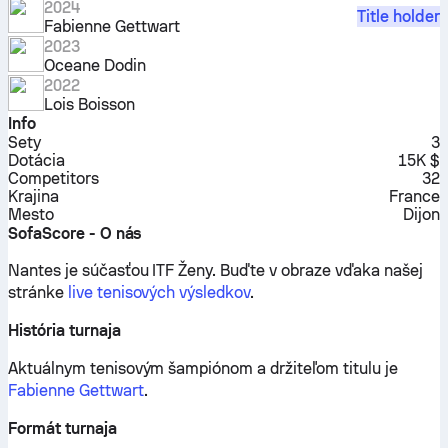
2024
Title holder
Fabienne Gettwart
2023
Oceane Dodin
2022
Lois Boisson
Info
Sety
3
Dotácia
15K $
Competitors
32
Krajina
France
Mesto
Dijon
SofaScore - O nás
Nantes je súčasťou ITF Ženy.
Buďte v obraze vďaka našej
stránke
live tenisových výsledkov
.
História turnaja
Aktuálnym tenisovým šampiónom a držiteľom titulu je
Fabienne Gettwart
.
Formát turnaja