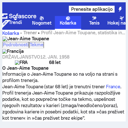
Prenesite aplikacijo
Trendi
Nogomet
Košarka
Tenis
Hokej na 
Trener
Profil Jean-Aime Toupane, statistika in
Košarka
zgodovina kariere
Jean-Aime Toupane
Podrobnosti
Tekme
Francija
DRŽAVLJANSTVO
12. JAN. 1958
FRA
68 let
O Jean-Aime Toupane
Informacije o Jean-Aime Toupane so na voljo na strani s
profilom trenerja.
Jean-Aime Toupane (star 68 let) je trenutni trener
France
.
Profil trenerja Jean-Aime Toupane prikazuje razpoložljive
podatke, kot so povprečne točke na tekmo, uspešnost
njegovih rezultatov v karieri (zmaga/neodločeno/poraz),
zgodovina kariere in posebni podatki, kot sta »čas preživet
kot trener« in »čas preživet brez ekipe”.