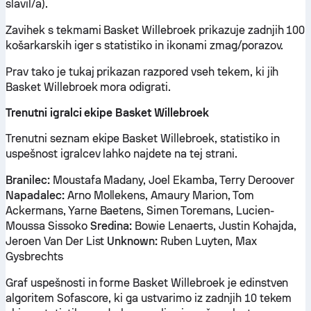
slavil/a).
Zavihek s tekmami Basket Willebroek prikazuje zadnjih 100
košarkarskih iger s statistiko in ikonami zmag/porazov.
Prav tako je tukaj prikazan razpored vseh tekem, ki jih
Basket Willebroek mora odigrati.
Trenutni igralci ekipe Basket Willebroek
Trenutni seznam ekipe Basket Willebroek, statistiko in
uspešnost igralcev lahko najdete na tej strani.
Branilec:
Moustafa Madany, Joel Ekamba, Terry Deroover
Napadalec:
Arno Mollekens, Amaury Marion, Tom
Ackermans, Yarne Baetens, Simen Toremans, Lucien-
Moussa Sissoko
Sredina:
Bowie Lenaerts, Justin Kohajda,
Jeroen Van Der List
Unknown:
Ruben Luyten, Max
Gysbrechts
Graf uspešnosti in forme Basket Willebroek je edinstven
algoritem Sofascore, ki ga ustvarimo iz zadnjih 10 tekem