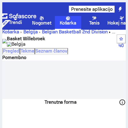
Prenesite aplikacijo
Trendi
Nogomet
Košarka
Tenis
Hokej na 
Košarka
Belgija
Belgian Basketball 2nd Division
Basket Willebroek rezultati, lestvica, razpored in igralci
Basket Willebroek
Belgija
40
Pregled
Tekme
Seznam članov
Pomembno
Trenutna forma