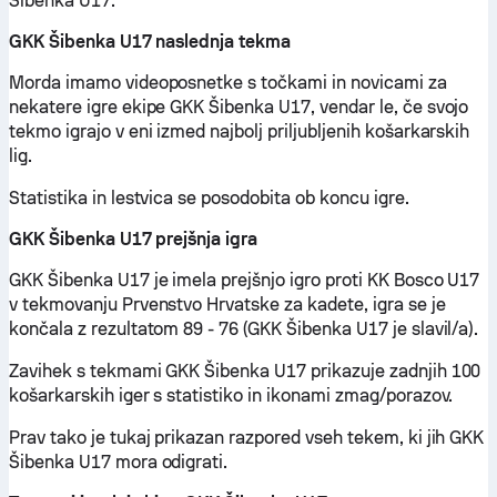
Šibenka U17.
GKK Šibenka U17 naslednja tekma
Morda imamo videoposnetke s točkami in novicami za
nekatere igre ekipe GKK Šibenka U17, vendar le, če svojo
tekmo igrajo v eni izmed najbolj priljubljenih košarkarskih
lig.
Statistika in lestvica se posodobita ob koncu igre.
GKK Šibenka U17 prejšnja igra
GKK Šibenka U17 je imela prejšnjo igro proti KK Bosco U17
v tekmovanju Prvenstvo Hrvatske za kadete, igra se je
končala z rezultatom 89 - 76 (GKK Šibenka U17 je slavil/a).
Zavihek s tekmami GKK Šibenka U17 prikazuje zadnjih 100
košarkarskih iger s statistiko in ikonami zmag/porazov.
Prav tako je tukaj prikazan razpored vseh tekem, ki jih GKK
Šibenka U17 mora odigrati.