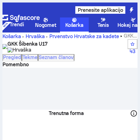
Prenesite aplikacijo
Trendi
Nogomet
Košarka
Tenis
Hokej na 
GKK
Košarka
Hrvaška
Prvenstvo Hrvatske za kadete
Šibenka U17 rezultati, lestvica, razpored in igralci
GKK Šibenka U17
Hrvaška
43
Pregled
Tekme
Seznam članov
Pomembno
Trenutna forma