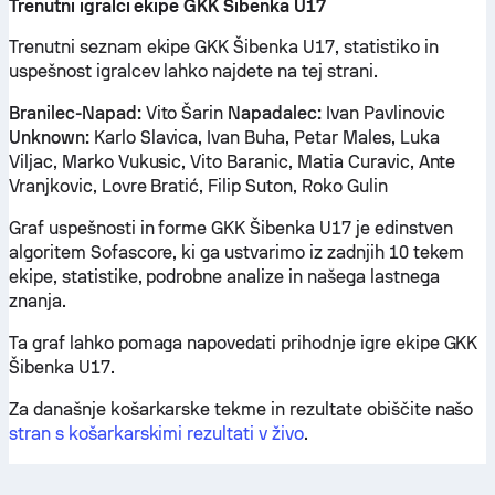
Trenutni igralci ekipe GKK Šibenka U17
Trenutni seznam ekipe GKK Šibenka U17, statistiko in
uspešnost igralcev lahko najdete na tej strani.
Branilec-Napad:
Vito Šarin
Napadalec:
Ivan Pavlinovic
Unknown:
Karlo Slavica, Ivan Buha, Petar Males, Luka
Viljac, Marko Vukusic, Vito Baranic, Matia Curavic, Ante
Vranjkovic, Lovre Bratić, Filip Suton, Roko Gulin
Graf uspešnosti in forme GKK Šibenka U17 je edinstven
algoritem Sofascore, ki ga ustvarimo iz zadnjih 10 tekem
ekipe, statistike, podrobne analize in našega lastnega
znanja.
Ta graf lahko pomaga napovedati prihodnje igre ekipe GKK
Šibenka U17.
Za današnje košarkarske tekme in rezultate obiščite našo
stran s košarkarskimi rezultati v živo
.