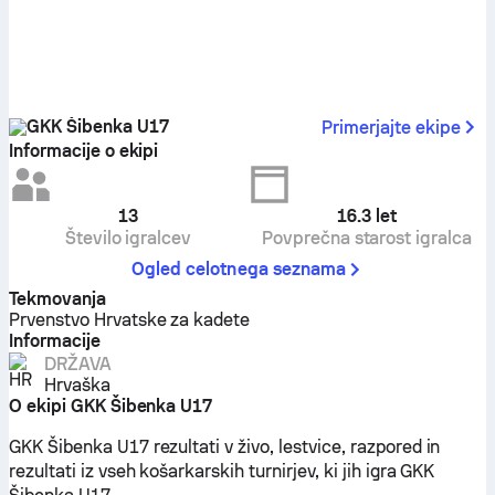
GKK Šibenka U17
Primerjajte ekipe
Informacije o ekipi
13
16.3
let
Število igralcev
Povprečna starost igralca
Ogled celotnega seznama
Tekmovanja
Prvenstvo Hrvatske za kadete
Informacije
DRŽAVA
Hrvaška
O ekipi GKK Šibenka U17
GKK Šibenka U17 rezultati v živo, lestvice, razpored in
rezultati iz vseh košarkarskih turnirjev, ki jih igra GKK