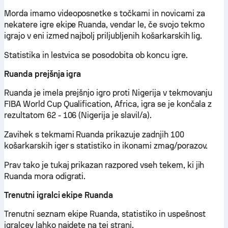
Morda imamo videoposnetke s točkami in novicami za
nekatere igre ekipe Ruanda, vendar le, če svojo tekmo
igrajo v eni izmed najbolj priljubljenih košarkarskih lig.
Statistika in lestvica se posodobita ob koncu igre.
Ruanda prejšnja igra
Ruanda je imela prejšnjo igro proti Nigerija v tekmovanju
FIBA World Cup Qualification, Africa, igra se je končala z
rezultatom 62 - 106 (Nigerija je slavil/a).
Zavihek s tekmami Ruanda prikazuje zadnjih 100
košarkarskih iger s statistiko in ikonami zmag/porazov.
Prav tako je tukaj prikazan razpored vseh tekem, ki jih
Ruanda mora odigrati.
Trenutni igralci ekipe Ruanda
Trenutni seznam ekipe Ruanda, statistiko in uspešnost
igralcev lahko najdete na tej strani.