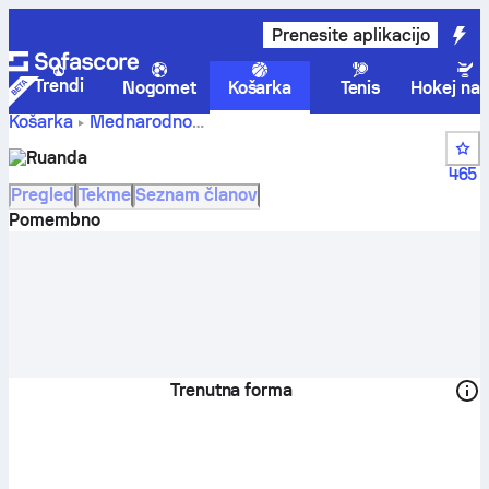
Prenesite aplikacijo
Trendi
Nogomet
Košarka
Tenis
Hokej na 
Košarka
Mednarodno
Ruanda rezultati,
FIBA World Cup Qualification, Africa
Ruanda
lestvica, razpored in igralci
465
Pregled
Tekme
Seznam članov
Pomembno
Trenutna forma