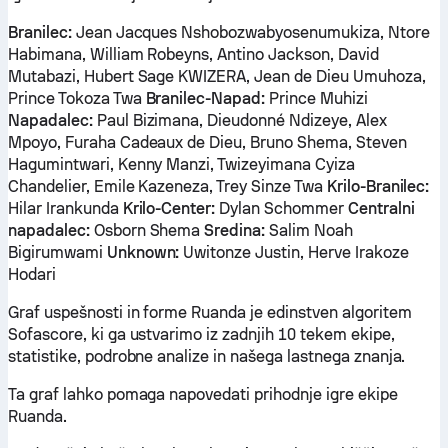
Branilec:
Jean Jacques Nshobozwabyosenumukiza, Ntore
Habimana, William Robeyns, Antino Jackson, David
Mutabazi, Hubert Sage KWIZERA, Jean de Dieu Umuhoza,
Prince Tokoza Twa
Branilec-Napad:
Prince Muhizi
Napadalec:
Paul Bizimana, Dieudonné Ndizeye, Alex
Mpoyo, Furaha Cadeaux de Dieu, Bruno Shema, Steven
Hagumintwari, Kenny Manzi, Twizeyimana Cyiza
Chandelier, Emile Kazeneza, Trey Sinze Twa
Krilo-Branilec:
Hilar Irankunda
Krilo-Center:
Dylan Schommer
Centralni
napadalec:
Osborn Shema
Sredina:
Salim Noah
Bigirumwami
Unknown:
Uwitonze Justin, Herve Irakoze
Hodari
Graf uspešnosti in forme Ruanda je edinstven algoritem
Sofascore, ki ga ustvarimo iz zadnjih 10 tekem ekipe,
statistike, podrobne analize in našega lastnega znanja.
Ta graf lahko pomaga napovedati prihodnje igre ekipe
Ruanda.