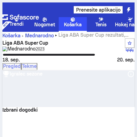
Prenesite aplikacijo
Trendi
Nogomet
Košarka
Tenis
Hokej na 
Liga ABA Super Cup rezultati,
Košarka
Mednarodno
lestvica, razpored in statistika
Liga ABA Super Cup
Mednarodno
Select season in unique tournament header
2023
444
18. sep.
20. sep.
Pregled
Tekme
Igralec sezone
Izbrani dogodki