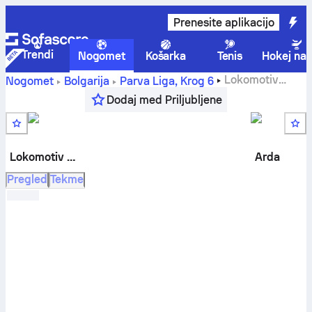
Prenesite aplikacijo
Trendi
Nogomet
Košarka
Tenis
Hokej na 
Lokomotiv
Nogomet
Bolgarija
Parva Liga
,
Krog 6
Plovdiv
-
Arda Kardzhali
rezultat v živo, H2H rezultati,
Dodaj med Priljubljene
razvrstitev in napoved
Lokomotiv Plovdiv
Arda
Pregled
Tekme