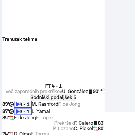
Trenutek tekme
FT
4 - 1
+
2
Več zaporednih prekrškov
U. González
90'
Sodniški podaljšek 5
89'
M. Rashford
F. de Jong
4 - 1
87'
L. Yamal
3 - 1
84'
F. de Jong
F. López
Prekršek
F. Calero
83'
P. Lozano
C. Pickel
80'
74'
D. Olmo
F. Torres