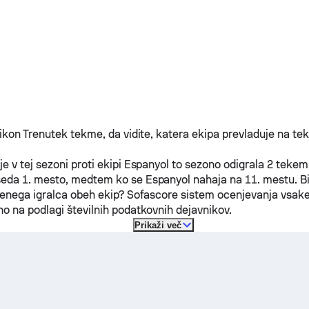
fikon Trenutek tekme, da vidite, katera ekipa prevladuje na te
je v tej sezoni proti ekipi
Espanyol
to sezono odigrala 2 tekem
eda 1. mesto, medtem ko se
Espanyol
nahaja na 11. mestu. Bi 
jenega igralca obeh ekip? Sofascore sistem ocenjevanja vsake
o na podlagi številnih podatkovnih dejavnikov.
Prikaži več