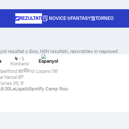
REZULTATI
NOVICE
FANTASY
TORNEO
yol
rezultat v živo, H2H rezultati, razvrstitev in napoved
4
-
1
a
Espanyol
Končano
Rashford
89'
Pol Lozano
56'
e Yamal
87'
Torres
25', 9'
16:30
LaLiga
Spotify Camp Nou