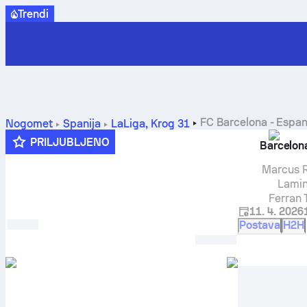
Trendi
FC Barcelona
-
Espan
Nogomet
Španija
LaLiga
,
Krog 31
PRILJUBLJENO
Barcelon
Marcus 
Lamin
Ferran 
11. 4. 2026
Postava
H2H