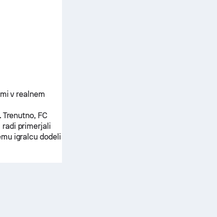
kmi v realnem
.
Trenutno,
FC
radi primerjali
mu igralcu dodeli