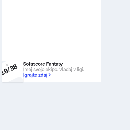
Sofascore Fantasy
Imej svojo ekipo. Vladaj v ligi.
Igrajte zdaj