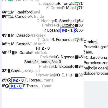
E. Expósito
R. Terrats
71'
K. García
P. Milla
71'
64'
M. Rashford
Gavi
64'
J. Cancelo
A. Balde
C. Ngonge
R. Sánchez
64'
Prekršek
P. Lozano
58'
P. Lozano
56'
2 - 1
49'
M. Casadó
Prekršek
T. Dolan
R. Fernández
46'
O tekmi
46'
M. Casadó
G. Martín
Preverite gra
HT
2 - 0
+
3
času.
45'
E. García
Prekršek
Prekršek
C. Ngonge
45'
FC Barcelona
Sodniški podaljšek 3
Barcelona
zas
Prekršek
E. Expósito
34'
najbolje ocen
32'
Gavi
Ugovarjanje
določeno ocen
Ugovarjanje
O. E. Hilali
32'
25'
F. Torres
L. Yamal
2 - 0
9'
F. Torres
L. Yamal
1 - 0