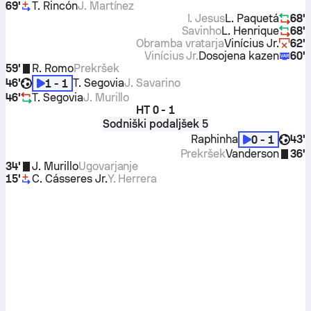
69'
T. Rincón
J. Martínez
I. Jesus
L. Paquetá
68'
Savinho
L. Henrique
68'
Obramba vratarja
Vinícius Jr.
62'
Vinícius Jr.
Dosojena kazen
60'
59'
R. Romo
Prekršek
46'
T. Segovia
J. Savarino
1 - 1
46'
T. Segovia
J. Murillo
HT
0 - 1
Sodniški podaljšek 5
Raphinha
43'
0 - 1
Prekršek
Vanderson
36'
34'
J. Murillo
Ugovarjanje
15'
C. Cásseres Jr.
Y. Herrera