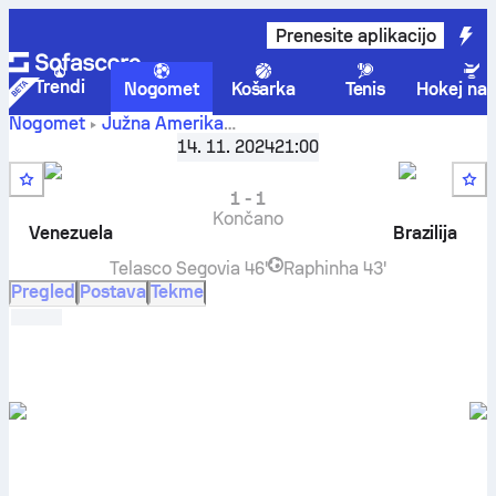
Prenesite aplikacijo
Trendi
Nogomet
Košarka
Tenis
Hokej na 
Nogomet
Južna Amerika
World Cup Kvalifikacije, CONMEBOL
,
Krog 11
14. 11. 2024
21:00
Venezuela
-
Brazilija
rezultat v živo, H2H rezultati,
razvrstitev in napoved
1
-
1
Končano
Venezuela
Brazilija
Telasco Segovia
46'
Raphinha
43'
Pregled
Postava
Tekme