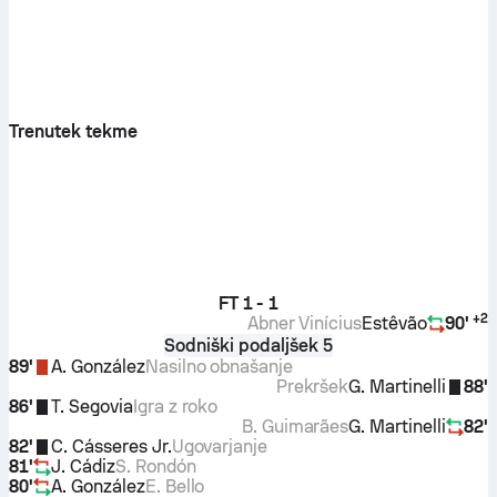
Trenutek tekme
FT
1 - 1
+
2
Abner Vinícius
Estêvão
90'
Sodniški podaljšek 5
89'
A. González
Nasilno obnašanje
Prekršek
G. Martinelli
88'
86'
T. Segovia
Igra z roko
B. Guimarães
G. Martinelli
82'
82'
C. Cásseres Jr.
Ugovarjanje
81'
J. Cádiz
S. Rondón
80'
A. González
E. Bello