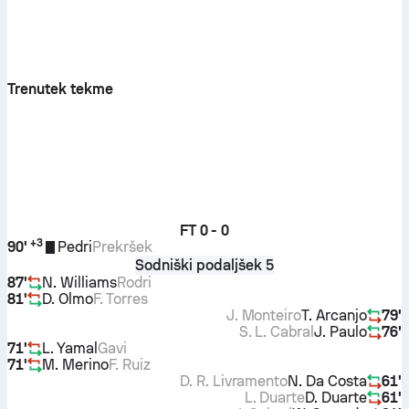
Trenutek tekme
FT
0 - 0
+
3
90'
Pedri
Prekršek
Sodniški podaljšek 5
87'
N. Williams
Rodri
81'
D. Olmo
F. Torres
J. Monteiro
T. Arcanjo
79'
S. L. Cabral
J. Paulo
76'
71'
L. Yamal
Gavi
71'
M. Merino
F. Ruiz
D. R. Livramento
N. Da Costa
61'
L. Duarte
D. Duarte
61'