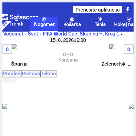
Prenesite aplikacijo
Trendi
Nogomet
Košarka
Tenis
Hokej na 
Nogomet
Svet
FIFA World Cup, Skupina H
,
Krog 1
Španija
-
Zelenortski otoki
rezultat v živo, H2H rezultati,
15. 6. 2026
16:00
razvrstitev in napoved
0
-
0
Končano
Španija
Zelenortski otoki
Pregled
Postava
Tekme