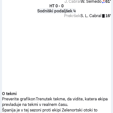
J. Cabral
W. Semedo
61'
HT
0 - 0
Sodniški podaljšek 4
Prekršek
S. L. Cabral
16'
O tekmi
Preverite grafikon Trenutek tekme, da vidite, katera ekipa
prevladuje na tekmi v realnem času.
Španija
je v tej sezoni proti ekipi
Zelenortski otoki
to