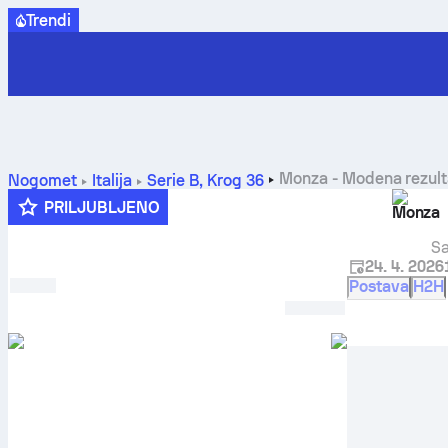
Trendi
Monza
-
Modena
rezult
Nogomet
Italija
Serie B
,
Krog 36
PRILJUBLJENO
Monza
Sa
24. 4. 2026
Postava
H2H