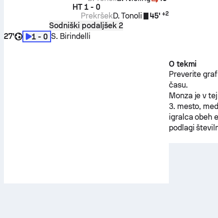
HT
1 - 0
+
2
Prekršek
D. Tonoli
45'
Sodniški podaljšek 2
27'
S. Birindelli
1 - 0
O tekmi
Preverite gra
času.
Monza
je v te
3. mesto, me
igralca obeh 
podlagi števil