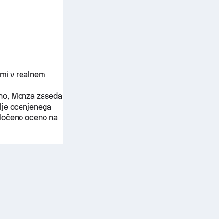
kmi v realnem
no,
Monza
zaseda
olje ocenjenega
oločeno oceno na