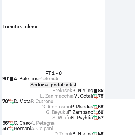
Trenutek tekme
FT
1 - 0
90'
A. Bakoune
Prekršek
Sodniški podaljšek 4
Prekršek
B. Nieling
85'
L. Zanimacchia
M. Cotali
78'
70'
D. Mota
P. Cutrone
G. Ambrosino
P. Mendes
66'
G. Beyuku
F. Zampano
66'
S. Wiafe
N. Pyyhtiä
57'
56'
G. Caso
A. Petagna
56'
Hernani
A. Colpani
D. Tonoli
B. Nieling
46'