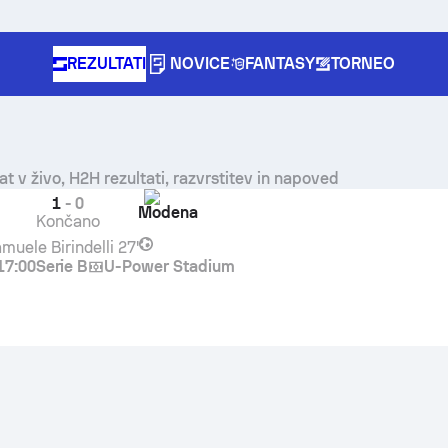
REZULTATI
NOVICE
FANTASY
TORNEO
at v živo, H2H rezultati, razvrstitev in napoved
1
-
0
Modena
Končano
muele Birindelli
27'
17:00
Serie B
U-Power Stadium