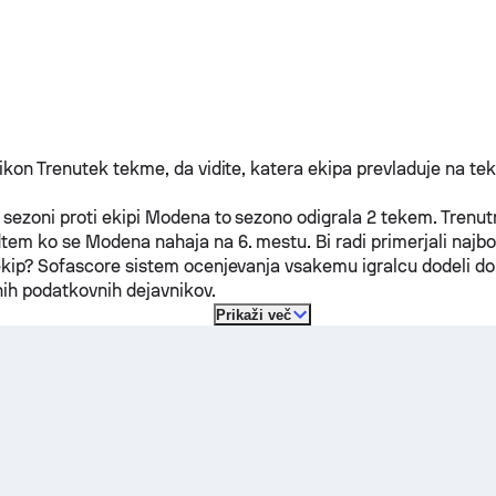
fikon Trenutek tekme, da vidite, katera ekipa prevladuje na te
j sezoni proti ekipi
Modena
to sezono odigrala 2 tekem.
Trenut
dtem ko se
Modena
nahaja na 6. mestu. Bi radi primerjali najb
ekip? Sofascore sistem ocenjevanja vsakemu igralcu dodeli d
nih podatkovnih dejavnikov.
Prikaži več