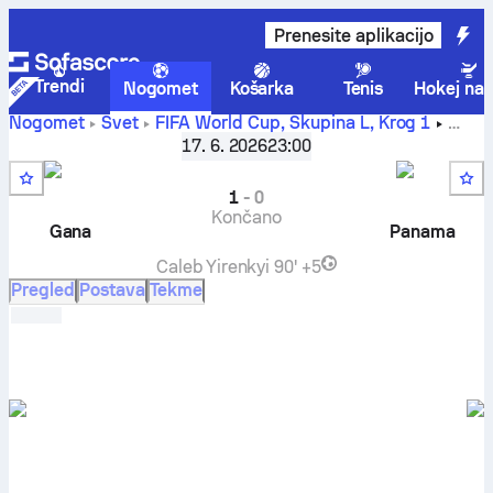
Prenesite aplikacijo
Trendi
Nogomet
Košarka
Tenis
Hokej na 
Nogomet
Svet
FIFA World Cup, Skupina L
,
Krog 1
Gana
-
Panama
rezultat v živo, H2H rezultati, razvrstitev in
17. 6. 2026
23:00
napoved
1
-
0
Končano
Gana
Panama
Caleb Yirenkyi
90' +5
Pregled
Postava
Tekme