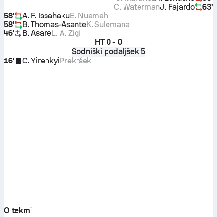
C. Waterman
J. Fajardo
63'
58'
A. F. Issahaku
E. Nuamah
58'
B. Thomas-Asante
K. Sulemana
46'
B. Asare
L. A. Zigi
HT
0 - 0
Sodniški podaljšek 5
16'
C. Yirenkyi
Prekršek
O tekmi