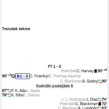
Trenutek tekme
FT
1 - 0
+
9
Prekršek
C. Harvey
90'
+
5
90'
C. Yirenkyi
B. Thomas-Asante
1 - 0
C. Blackman
A. Godoy
90'
Sodniški podaljšek 6
87'
P. K. Adu
J. Ayew
78'
K. Sibo
E. Owusu
J. L. Rodríguez
I. Díaz
74'
Prekršek
C. Blackman
72'
C. Martínez
A. Londoño
63'