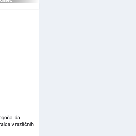
dalec
ogoča, da
lca v različnih