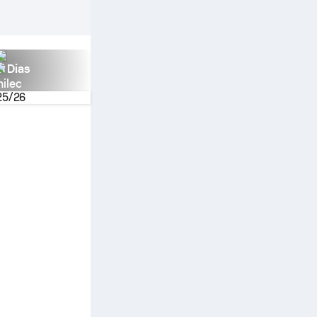
n Dias
nilec
25/26