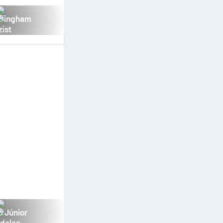
llingham
zist
s Júnior