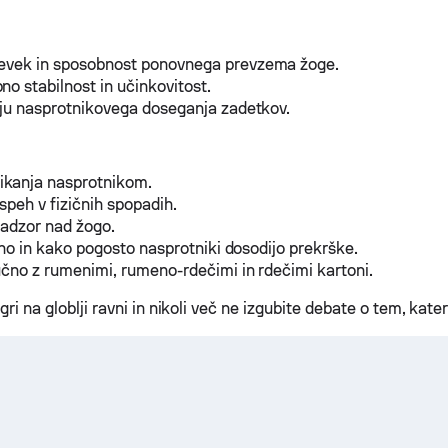
pevek in sposobnost ponovnega prevzema žoge.
o stabilnost in učinkovitost.
ju nasprotnikovega doseganja zadetkov.
ikanja nasprotnikom.
speh v fizičnih spopadih.
nadzor nad žogo.
ino in kako pogosto nasprotniki dosodijo prekrške.
jučno z rumenimi, rumeno-rdečimi in rdečimi kartoni.
ri na globlji ravni in nikoli več ne izgubite debate o tem, kateri 