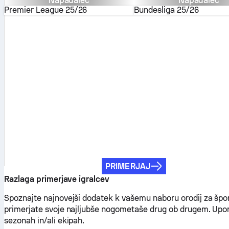
Napadalec
Napadalec
Premier League
25/26
Bundesliga
25/26
PRIMERJAJ
Razlaga primerjave igralcev
Spoznajte najnovejši dodatek k vašemu naboru orodij za špo
primerjate svoje najljubše nogometaše drug ob drugem. Upora
sezonah in/ali ekipah.