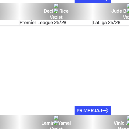
Declan Rice
Jude Be
Vezist
Ve
Premier League
25/26
LaLiga
25/26
PRIMERJAJ
Lamine Yamal
Viníciu