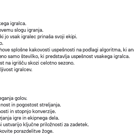
kega igralca.
hovemu slogu igranja.
 jo vsak igralec prinaša svoji ekipi.
o.
ihove splošne kakovosti uspešnosti na podlagi algoritma, ki ana
no samo številko, ki predstavlja uspešnost vsakega igralca.
nost na igrišču skozi celotno sezono.
jivost igralcev.
.
eganja golov.
nost in pogostost streljanja.
osti in stopnjo konverzije.
janja igre in ekipnega dela.
i ustvarijo ključne priložnosti za zadetek.
ovite porazdelitve žoge.