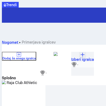
Trendi
Primerjava igralcev
Nogomet
Dodaj še enega igralca
Izberi igralca
Alaeddine Ajaraie
-
-
-
Splošno
Raja Club Athletic