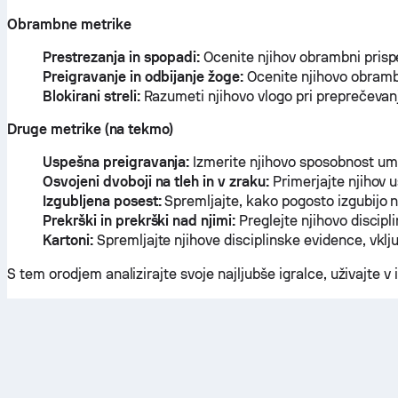
Obrambne metrike
Prestrezanja in spopadi:
Ocenite njihov obrambni pris
Preigravanje in odbijanje žoge:
Ocenite njihovo obrambn
Blokirani streli:
Razumeti njihovo vlogo pri preprečevan
Druge metrike (na tekmo)
Uspešna preigravanja:
Izmerite njihovo sposobnost um
Osvojeni dvoboji na tleh in v zraku:
Primerjajte njihov u
Izgubljena posest:
Spremljajte, kako pogosto izgubijo 
Prekrški in prekrški nad njimi:
Preglejte njihovo discipl
Kartoni:
Spremljajte njihove disciplinske evidence, vkl
S tem orodjem analizirajte svoje najljubše igralce, uživajte v ig