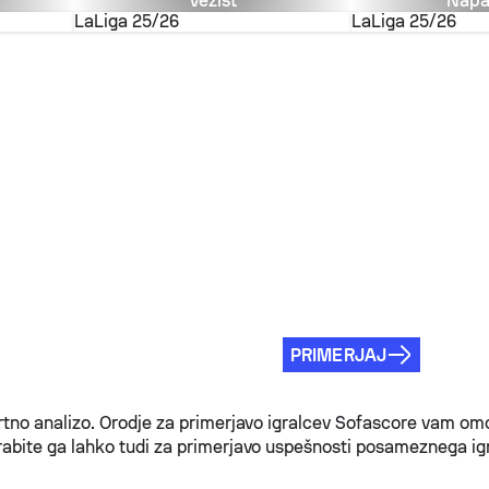
Vezist
Napa
LaLiga
25/26
LaLiga
25/26
PRIMERJAJ
rtno analizo. Orodje za primerjavo igralcev Sofascore vam om
bite ga lahko tudi za primerjavo uspešnosti posameznega igra