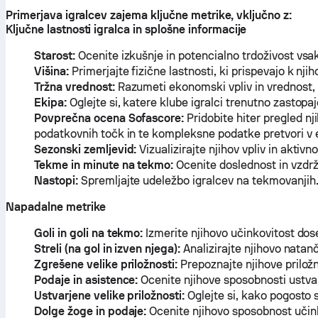
Primerjava igralcev zajema ključne metrike, vključno z:
Ključne lastnosti igralca in splošne informacije
Starost:
Ocenite izkušnje in potencialno trdoživost vsa
Višina:
Primerjajte fizične lastnosti, ki prispevajo k nji
Tržna vrednost:
Razumeti ekonomski vpliv in vrednost, ki
Ekipa:
Oglejte si, katere klube igralci trenutno zastopaj
Povprečna ocena Sofascore:
Pridobite hiter pregled nj
podatkovnih točk in te kompleksne podatke pretvori v e
Sezonski zemljevid:
Vizualizirajte njihov vpliv in aktiv
Tekme in minute na tekmo:
Ocenite doslednost in vzdržl
Nastopi:
Spremljajte udeležbo igralcev na tekmovanjih
Napadalne metrike
Goli in goli na tekmo:
Izmerite njihovo učinkovitost dos
Streli (na gol in izven njega):
Analizirajte njihovo natanč
Zgrešene velike priložnosti:
Prepoznajte njihove priložn
Podaje in asistence:
Ocenite njihove sposobnosti ustvar
Ustvarjene velike priložnosti:
Oglejte si, kako pogosto s
Dolge žoge in podaje:
Ocenite njihovo sposobnost učink