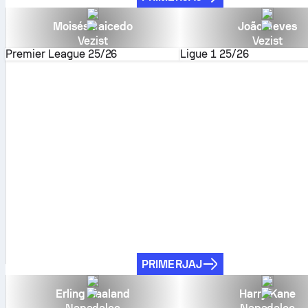
Moisés Caicedo
João Neves
Vezist
Vezist
Premier League
25/26
Ligue 1
25/26
PRIMERJAJ
Erling Haaland
Harry Kane