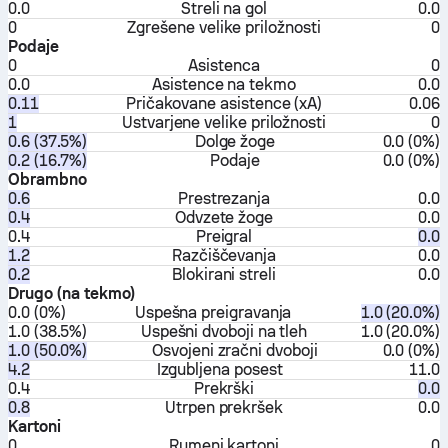
0.0
Streli na gol
0.0
0
Zgrešene velike priložnosti
0
Podaje
0
Asistenca
0
0.0
Asistence na tekmo
0.0
0.11
Pričakovane asistence (xA)
0.06
1
Ustvarjene velike priložnosti
0
0.6 (37.5%)
Dolge žoge
0.0 (0%)
0.2 (16.7%)
Podaje
0.0 (0%)
Obrambno
0.6
Prestrezanja
0.0
0.4
Odvzete žoge
0.0
0.4
Preigral
0.0
1.2
Razčiščevanja
0.0
0.2
Blokirani streli
0.0
Drugo (na tekmo)
0.0 (0%)
Uspešna preigravanja
1.0 (20.0%)
1.0 (38.5%)
Uspešni dvoboji na tleh
1.0 (20.0%)
1.0 (50.0%)
Osvojeni zračni dvoboji
0.0 (0%)
4.2
Izgubljena posest
11.0
0.4
Prekrški
0.0
0.8
Utrpen prekršek
0.0
Kartoni
0
Rumeni kartoni
0