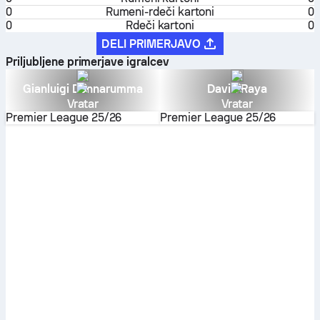
0
Rumeni-rdeči kartoni
0
0
Rdeči kartoni
0
DELI PRIMERJAVO
Priljubljene primerjave igralcev
Gianluigi Donnarumma
David Raya
Vratar
Vratar
Premier League
25/26
Premier League
25/26