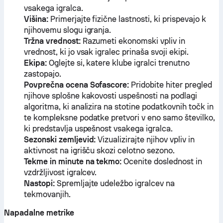
vsakega igralca.
Višina:
Primerjajte fizične lastnosti, ki prispevajo k
njihovemu slogu igranja.
Tržna vrednost:
Razumeti ekonomski vpliv in
vrednost, ki jo vsak igralec prinaša svoji ekipi.
Ekipa:
Oglejte si, katere klube igralci trenutno
zastopajo.
Povprečna ocena Sofascore:
Pridobite hiter pregled
njihove splošne kakovosti uspešnosti na podlagi
algoritma, ki analizira na stotine podatkovnih točk in
te kompleksne podatke pretvori v eno samo številko,
ki predstavlja uspešnost vsakega igralca.
Sezonski zemljevid:
Vizualizirajte njihov vpliv in
aktivnost na igrišču skozi celotno sezono.
Tekme in minute na tekmo:
Ocenite doslednost in
vzdržljivost igralcev.
Nastopi:
Spremljajte udeležbo igralcev na
tekmovanjih.
Napadalne metrike