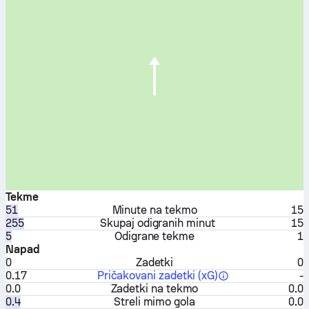
Tekme
51
Minute na tekmo
15
255
Skupaj odigranih minut
15
5
Odigrane tekme
1
Napad
0
Zadetki
0
0.17
Pričakovani zadetki (xG)
-
0.0
Zadetki na tekmo
0.0
0.4
Streli mimo gola
0.0