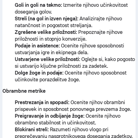
Goli in goli na tekmo:
Izmerite njihovo učinkovitost
doseganja golov.
Streli (na gol in izven njega):
Analizirajte njihovo
natančnost in pogostost streljanja.
Zgrešene velike priložnosti:
Prepoznajte njihove
priložnosti in stopnjo konverzije.
Podaje in asistence:
Ocenite njihove sposobnosti
ustvarjanja igre in ekipnega dela.
Ustvarjene velike priložnosti:
Oglejte si, kako pogosto
si ustvarijo ključne priložnosti za zadetek.
Dolge žoge in podaje:
Ocenite njihovo sposobnost
učinkovite porazdelitve žoge.
Obrambne metrike
Prestrezanja in spopadi:
Ocenite njihov obrambni
prispevek in sposobnost ponovnega prevzema žoge.
Preigravanje in odbijanje žoge:
Ocenite njihovo
obrambno stabilnost in učinkovitost.
Blokirani streli:
Razumeti njihovo vlogo pri
preprečevanju nasprotnikovega doseganja zadetkov.