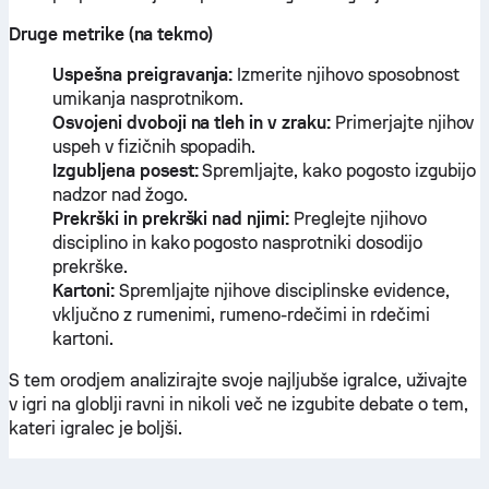
Druge metrike (na tekmo)
Uspešna preigravanja:
Izmerite njihovo sposobnost
umikanja nasprotnikom.
Osvojeni dvoboji na tleh in v zraku:
Primerjajte njihov
uspeh v fizičnih spopadih.
Izgubljena posest:
Spremljajte, kako pogosto izgubijo
nadzor nad žogo.
Prekrški in prekrški nad njimi:
Preglejte njihovo
disciplino in kako pogosto nasprotniki dosodijo
prekrške.
Kartoni:
Spremljajte njihove disciplinske evidence,
vključno z rumenimi, rumeno-rdečimi in rdečimi
kartoni.
S tem orodjem analizirajte svoje najljubše igralce, uživajte
v igri na globlji ravni in nikoli več ne izgubite debate o tem,
kateri igralec je boljši.