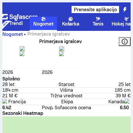
Prenesite aplikacijo
Trendi
Nogomet
Košarka
Tenis
Hokej na 
Primerjava igralcev
Nogomet
Primerjava igralcev
Theo Hernández
Alphonso Davies
Branilec
Branilec
2026
2026
Splošno
28
let
Starost
25
let
184 cm
Višina
185 cm
21 M €
Tržna vrednost
39 M €
Francija
Ekipa
Kanada
6.42
Povp. Sofascore ocena
6.50
Sezonski Heatmap