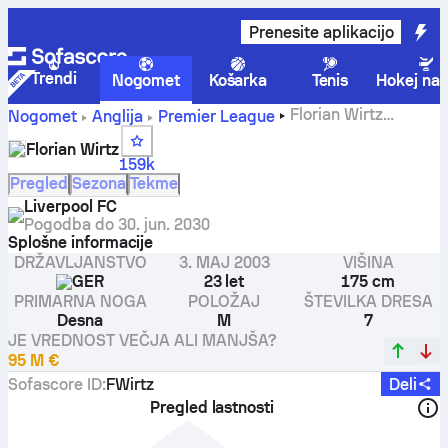
Prenesite aplikacijo
Trendi
Nogomet
Košarka
Tenis
Hokej na 
Florian Wirtz
Nogomet
Anglija
Premier League
statistika, ocene in zadetki
Florian Wirtz
159k
Pregled
Sezona
Tekme
Liverpool FC
Pogodba do
30. jun. 2030
Splošne informacije
DRŽAVLJANSTVO
3. MAJ 2003
VIŠINA
GER
23 let
175 cm
PRIMARNA NOGA
POLOŽAJ
ŠTEVILKA DRESA
Desna
M
7
JE VREDNOST VEČJA ALI MANJŠA?
95 M €
Sofascore ID
:
FWirtz
Deli
Pregled lastnosti