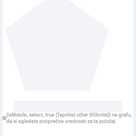
{isMobile, select, true {Tapnite} other {Kliknite}} na grafu,
da si ogledate povprečne vrednosti za ta položaj