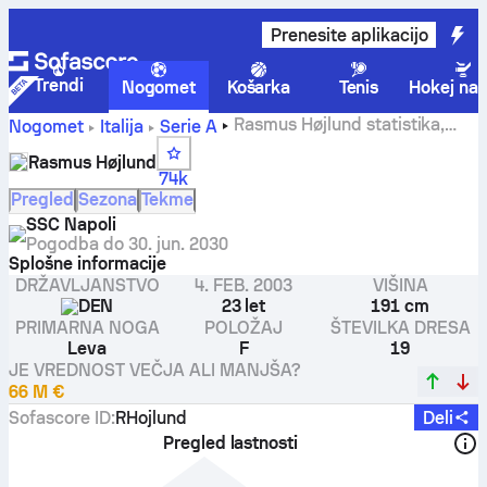
Prenesite aplikacijo
Trendi
Nogomet
Košarka
Tenis
Hokej na 
Rasmus Højlund statistika,
Nogomet
Italija
Serie A
ocene in zadetki
Rasmus Højlund
74k
Pregled
Sezona
Tekme
SSC Napoli
Pogodba do
30. jun. 2030
Splošne informacije
DRŽAVLJANSTVO
4. FEB. 2003
VIŠINA
DEN
23 let
191 cm
PRIMARNA NOGA
POLOŽAJ
ŠTEVILKA DRESA
Leva
F
19
JE VREDNOST VEČJA ALI MANJŠA?
66 M €
Sofascore ID
:
RHojlund
Deli
Pregled lastnosti