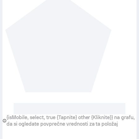
{isMobile, select, true {Tapnite} other {Kliknite}} na grafu,
da si ogledate povprečne vrednosti za ta položaj