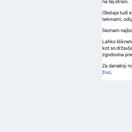
na tej strani.
Obstaja tudi 
tekmami, odig
Seznam najbol
Lahko kliknet
kot so državlj
zgodovina pre
Za današnji n
živo
.