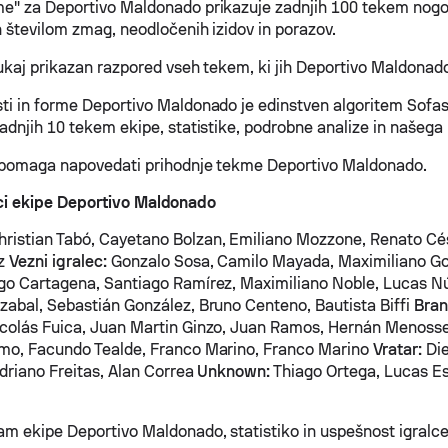
e" za Deportivo Maldonado prikazuje zadnjih 100 tekem nog
n številom zmag, neodločenih izidov in porazov.
tukaj prikazan razpored vseh tekem, ki jih Deportivo Maldonado
ti in forme Deportivo Maldonado je edinstven algoritem Sofas
zadnjih 10 tekem ekipe, statistike, podrobne analize in našega
 pomaga napovedati prihodnje tekme Deportivo Maldonado.
lci ekipe Deportivo Maldonado
ristian Tabó, Cayetano Bolzan, Emiliano Mozzone, Renato Cé
ez
Vezni igralec:
Gonzalo Sosa, Camilo Mayada, Maximiliano Go
go Cartagena, Santiago Ramírez, Maximiliano Noble, Lucas Núñ
zabal, Sebastián González, Bruno Centeno, Bautista Biffi
Bran
colás Fuica, Juan Martin Ginzo, Juan Ramos, Hernán Menosse
mo, Facundo Tealde, Franco Marino, Franco Marino
Vratar:
Die
Adriano Freitas, Alan Correa
Unknown:
Thiago Ortega, Lucas Es
am ekipe Deportivo Maldonado, statistiko in uspešnost igralce