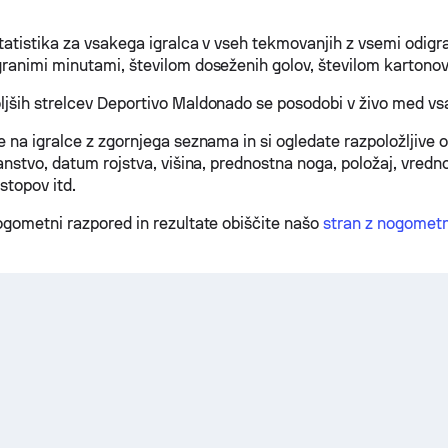
statistika za vsakega igralca v vseh tekmovanjih z vsemi odigr
ranimi minutami, številom doseženih golov, številom kartonov 
jših strelcev Deportivo Maldonado se posodobi v živo med v
e na igralce z zgornjega seznama in si ogledate razpoložljive
anstvo, datum rojstva, višina, prednostna noga, položaj, vredno
stopov itd.
ogometni razpored in rezultate obiščite našo
stran z nogometni