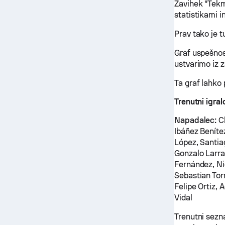
Zavihek "Tekm
statistikami i
Prav tako je 
Graf uspešnos
ustvarimo iz 
Ta graf lahko
Trenutni igra
Napadalec:
Ch
Ibáñez Benít
López, Santia
Gonzalo Larra
Fernández, Ni
Sebastian Tor
Felipe Ortiz, 
Vidal
Trenutni sezn