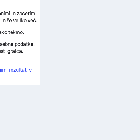
animi in začetimi
in še veliko več.
sako tekmo.
 osebne podatke,
st igralca,
mi rezultati v