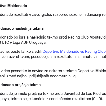
rtivo Maldonado
onado rezultati v živo, igralci, razpored sezone in današnji rez
ldonado naslednja tekma
donado bo igrala naslednjo tekmo proti Racing Club Montevid
0 UTC v Liga AUF Uruguaya.
ačne, boste lahko sledili
Deportivo Maldonado vs Racing Clu
ivo, razvrstitvam, posodobljenim rezultatom iz minute v minuto
ideo posnetke in novice za nekatere tekme Deportivo Maldon
 eni izmed najbolj priljubljenih nogometnih lig.
ldonado prejšnja tekma
donado je imela prejšnjo tekmo proti Juventud de Las Piedra
uaya, tekma se je končala z neodločenim rezultatom (0 - 0).