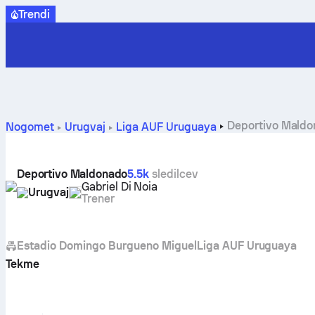
Trendi
Deportivo Maldona
Nogomet
Urugvaj
Liga AUF Uruguaya
Deportivo Maldonado
5.5k
sledilcev
Gabriel Di Noia
Urugvaj
Trener
Estadio Domingo Burgueno Miguel
Liga AUF Uruguaya
Tekme