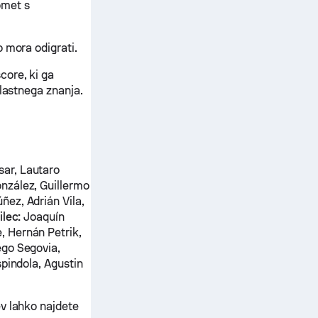
omet s
 mora odigrati.
core, ki ga
 lastnega znanja.
sar, Lautaro
nzález, Guillermo
ez, Adrián Vila,
ilec:
Joaquín
, Hernán Petrik,
go Segovia,
pindola, Agustin
v lahko najdete