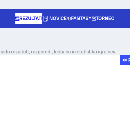
REZULTATI
NOVICE
FANTASY
TORNEO
do rezultati, razporedi, lestvica in statistika igralcev