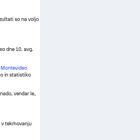
ultati so na voljo
eo dne 10. avg.
b Montevideo
 in statistiko
ado, vendar le,
s v tekmovanju