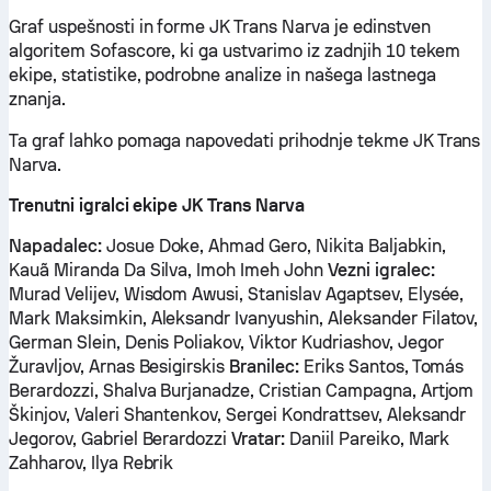
Graf uspešnosti in forme JK Trans Narva je edinstven
algoritem Sofascore, ki ga ustvarimo iz zadnjih 10 tekem
ekipe, statistike, podrobne analize in našega lastnega
znanja.
Ta graf lahko pomaga napovedati prihodnje tekme JK Trans
Narva.
Trenutni igralci ekipe JK Trans Narva
Napadalec:
Josue Doke, Ahmad Gero, Nikita Baljabkin,
Kauã Miranda Da Silva, Imoh Imeh John
Vezni igralec:
Murad Velijev, Wisdom Awusi, Stanislav Agaptsev, Elysée,
Mark Maksimkin, Aleksandr Ivanyushin, Aleksander Filatov,
German Slein, Denis Poliakov, Viktor Kudriashov, Jegor
Žuravljov, Arnas Besigirskis
Branilec:
Eriks Santos, Tomás
Berardozzi, Shalva Burjanadze, Cristian Campagna, Artjom
Škinjov, Valeri Shantenkov, Sergei Kondrattsev, Aleksandr
Jegorov, Gabriel Berardozzi
Vratar:
Daniil Pareiko, Mark
Zahharov, Ilya Rebrik