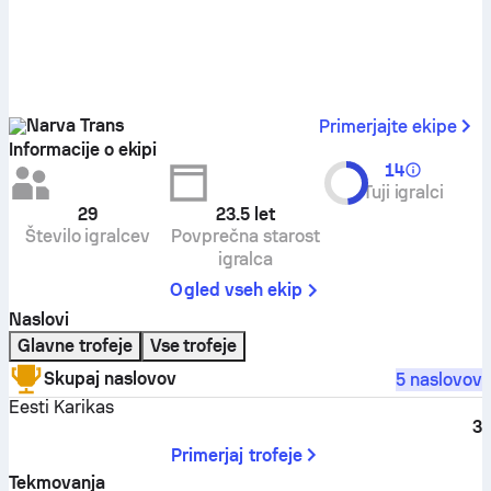
Narva Trans
Primerjajte ekipe
Informacije o ekipi
14
Tuji igralci
29
23.5
let
Število igralcev
Povprečna starost
igralca
Ogled vseh ekip
Naslovi
Glavne trofeje
Vse trofeje
Skupaj naslovov
5 naslovov
Eesti Karikas
3
Primerjaj trofeje
Tekmovanja