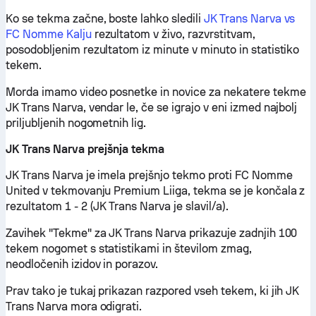
Ko se tekma začne, boste lahko sledili
JK Trans Narva vs
FC Nomme Kalju
rezultatom v živo, razvrstitvam,
posodobljenim rezultatom iz minute v minuto in statistiko
tekem.
Morda imamo video posnetke in novice za nekatere tekme
JK Trans Narva, vendar le, če se igrajo v eni izmed najbolj
priljubljenih nogometnih lig.
JK Trans Narva prejšnja tekma
JK Trans Narva je imela prejšnjo tekmo proti FC Nomme
United v tekmovanju Premium Liiga, tekma se je končala z
rezultatom 1 - 2 (JK Trans Narva je slavil/a).
Zavihek "Tekme" za JK Trans Narva prikazuje zadnjih 100
tekem nogomet s statistikami in številom zmag,
neodločenih izidov in porazov.
Prav tako je tukaj prikazan razpored vseh tekem, ki jih JK
Trans Narva mora odigrati.