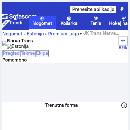
Prenesite aplikacijo
Trendi
Nogomet
Košarka
Tenis
Hokej na 
JK Trans Narva
Nogomet
Estonija
Premium Liiga
rezultati, razporedi, lestvica in statistika igralcev
Narva Trans
Estonija
6.9k
Pregled
Tekme
Ekipa
Pomembno
Trenutna forma