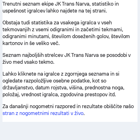
Trenutni seznam ekipe JK Trans Narva, statistiko in
uspešnost igralcev lahko najdete na tej strani.
Obstaja tudi statistika za vsakega igralca v vseh
tekmovanjih z vsemi odigranimi in začetimi tekmami,
odigranimi minutami, številom doseženih golov, številom
kartonov in še veliko več.
Seznam najboljših strelcev JK Trans Narva se posodobi v
živo med vsako tekmo.
Lahko kliknete na igralce z zgornjega seznama in si
ogledate razpoložljive osebne podatke, kot so
državljanstvo, datum rojstva, višina, prednostna noga,
položaj, vrednost igralca, zgodovina prestopov itd.
Za današnji nogometni razpored in rezultate obiščite našo
stran z nogometnimi rezultati v živo
.