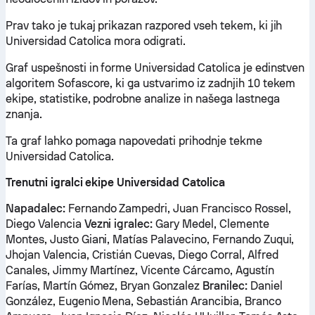
Prav tako je tukaj prikazan razpored vseh tekem, ki jih
Universidad Catolica mora odigrati.
Graf uspešnosti in forme Universidad Catolica je edinstven
algoritem Sofascore, ki ga ustvarimo iz zadnjih 10 tekem
ekipe, statistike, podrobne analize in našega lastnega
znanja.
Ta graf lahko pomaga napovedati prihodnje tekme
Universidad Catolica.
Trenutni igralci ekipe Universidad Catolica
Napadalec:
Fernando Zampedri, Juan Francisco Rossel,
Diego Valencia
Vezni igralec:
Gary Medel, Clemente
Montes, Justo Giani, Matías Palavecino, Fernando Zuqui,
Jhojan Valencia, Cristián Cuevas, Diego Corral, Alfred
Canales, Jimmy Martínez, Vicente Cárcamo, Agustín
Farías, Martín Gómez, Bryan Gonzalez
Branilec:
Daniel
González, Eugenio Mena, Sebastián Arancibia, Branco