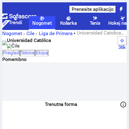
Prenesite aplikacijo
Trendi
Nogomet
Košarka
Tenis
Hokej na 
Universidad Catolica
Nogomet
Čile
Liga de Primera
rezultati, razporedi, lestvica in statistika igralcev
Universidad Católica
Čile
36k
Pregled
Tekme
Ekipa
Pomembno
Trenutna forma