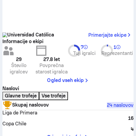
Universidad Católica
Primerjajte ekipe
Informacije o ekipi
7
1
Tuji igralci
Reprezentanti
29
27.8
let
Število
Povprečna
igralcev
starost igralca
Ogled vseh ekip
Naslovi
Glavne trofeje
Vse trofeje
Skupaj naslovov
24 naslovov
Liga de Primera
16
Copa Chile
4