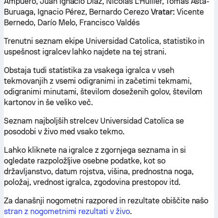
Ampuero, Juan Ignacio Díaz, Nicolás L'Huiller, Tomás Asta-
Buruaga, Ignacio Pérez, Bernardo Cerezo
Vratar:
Vicente
Bernedo, Darío Melo, Francisco Valdés
Trenutni seznam ekipe Universidad Catolica, statistiko in
uspešnost igralcev lahko najdete na tej strani.
Obstaja tudi statistika za vsakega igralca v vseh
tekmovanjih z vsemi odigranimi in začetimi tekmami,
odigranimi minutami, številom doseženih golov, številom
kartonov in še veliko več.
Seznam najboljših strelcev Universidad Catolica se
posodobi v živo med vsako tekmo.
Lahko kliknete na igralce z zgornjega seznama in si
ogledate razpoložljive osebne podatke, kot so
državljanstvo, datum rojstva, višina, prednostna noga,
položaj, vrednost igralca, zgodovina prestopov itd.
Za današnji nogometni razpored in rezultate obiščite našo
stran z nogometnimi rezultati v živo
.