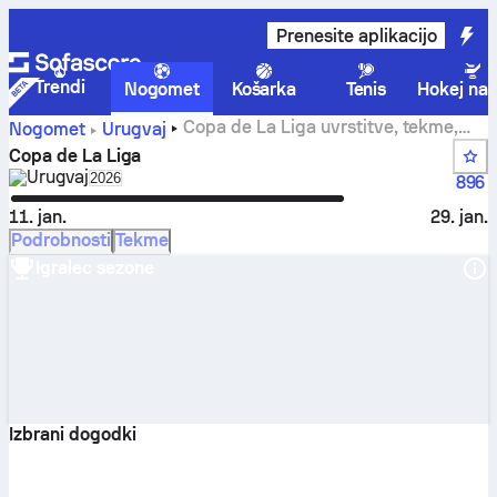
Prenesite aplikacijo
Trendi
Nogomet
Košarka
Tenis
Hokej na 
Copa de La Liga uvrstitve, tekme,
Nogomet
Urugvaj
rezultati in statistike
Copa de La Liga
Urugvaj
Select season in unique tournament header
2026
896
11. jan.
29. jan.
Podrobnosti
Tekme
Igralec sezone
Izbrani dogodki