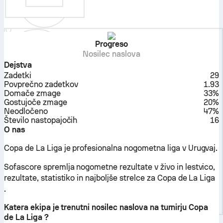
Progreso
Nosilec naslova
Dejstva
Zadetki
29
Povprečno zadetkov
1.93
Domače zmage
33%
Gostujoče zmage
20%
Neodločeno
47%
Število nastopajočih
16
O nas
Copa de La Liga je profesionalna nogometna liga v Urugvaj.
Sofascore spremlja nogometne rezultate v živo in lestvico,
rezultate, statistiko in najboljše strelce za Copa de La Liga
.
Katera ekipa je trenutni nosilec naslova na turnirju Copa
de La Liga ?