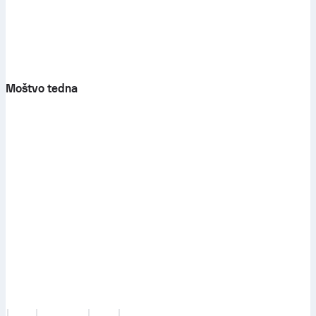
Moštvo tedna