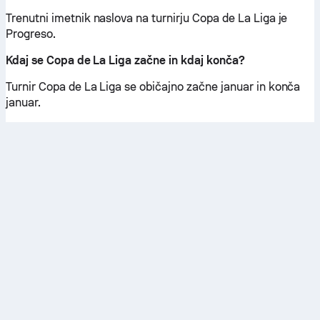
Trenutni imetnik naslova na turnirju Copa de La Liga je
Progreso.
Kdaj se Copa de La Liga začne in kdaj konča?
Turnir Copa de La Liga se običajno začne januar in konča
januar.