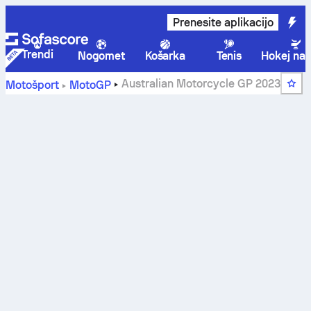
Prenesite aplikacijo
Trendi
Nogomet
Košarka
Tenis
Hokej na 
Australian Motorcycle GP 2023
Motošport
MotoGP