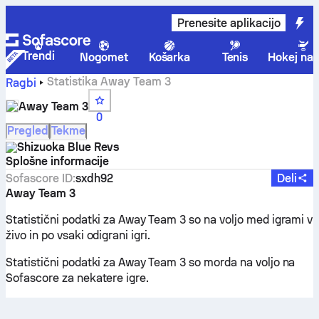
Prenesite aplikacijo
Trendi
Nogomet
Košarka
Tenis
Hokej na 
Statistika Away Team 3
Ragbi
Away Team 3
0
Pregled
Tekme
Shizuoka Blue Revs
Splošne informacije
Sofascore ID
:
sxdh92
Deli
Away Team 3
Statistični podatki za Away Team 3 so na voljo med igrami v
živo in po vsaki odigrani igri.
Statistični podatki za Away Team 3 so morda na voljo na
Sofascore za nekatere igre.