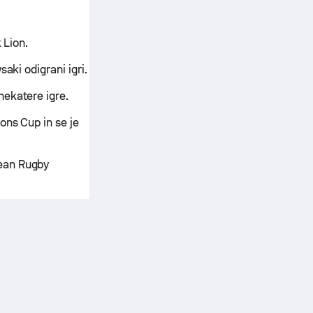
 Lion.
aki odigrani igri.
nekatere igre.
ions Cup in se je
pean Rugby