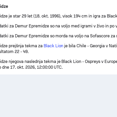
idze
e je star 29 let (18. okt. 1996), visok 194 cm in igra za Black
datki za Demur Epremidze so na voljo med igrami v živo in po vs
odatki za Demur Epremidze so morda na voljo na Sofascore za 
dze prejšnja tekma za
Black Lion
je bila Chile - Georgia v Nat
ultatom 22 - 49.
ze njegova naslednja tekma je Black Lion - Ospreys v Euro
 dne 17. okt. 2026, 12:00:00 UTC.