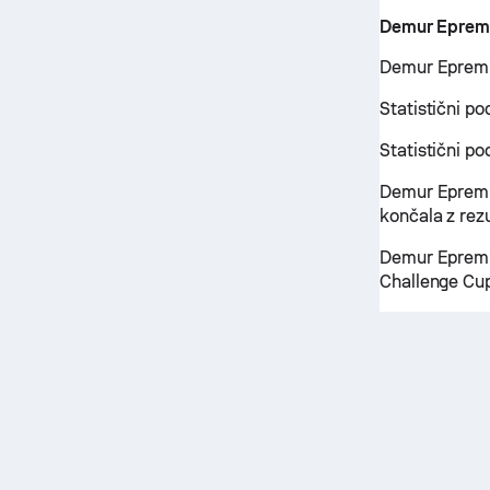
Demur Eprem
Demur Epremidz
Statistični po
Statistični p
Demur Epremi
končala z rez
Demur Epremid
Challenge Cup