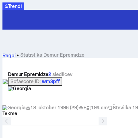
Trendi
Statistika Demur Epremidze
Ragbi
Demur Epremidze
2
sledilcev
Sofascore ID
:
wm3pff
Georgia
Georgia
18. oktober 1996
(
29
)
F
194 cm
Številka 19
Tekme