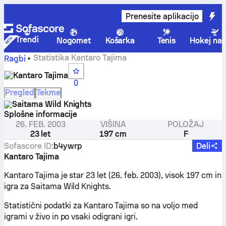
Prenesite aplikacijo
Trendi
Nogomet
Košarka
Tenis
Hokej na 
Statistika Kantaro Tajima
Ragbi
Kantaro Tajima
0
Pregled
Tekme
Saitama Wild Knights
Splošne informacije
26. FEB. 2003
VIŠINA
POLOŽAJ
23 let
197 cm
F
Sofascore ID
:
b4ywrp
Deli
Kantaro Tajima
Kantaro Tajima je star 23 let (26. feb. 2003), visok 197 cm in
igra za Saitama Wild Knights.
Statistični podatki za Kantaro Tajima so na voljo med
igrami v živo in po vsaki odigrani igri.