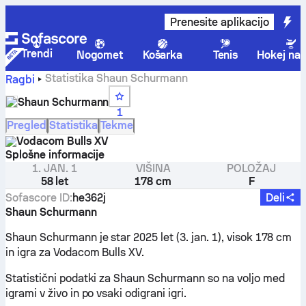
Prenesite aplikacijo
Trendi
Nogomet
Košarka
Tenis
Hokej na 
Statistika Shaun Schurmann
Ragbi
Shaun Schurmann
1
Pregled
Statistika
Tekme
Vodacom Bulls XV
Splošne informacije
1. JAN. 1
VIŠINA
POLOŽAJ
58 let
178 cm
F
Sofascore ID
:
he362j
Deli
Shaun Schurmann
Shaun Schurmann je star 2025 let (3. jan. 1), visok 178 cm
in igra za Vodacom Bulls XV.
Statistični podatki za Shaun Schurmann so na voljo med
igrami v živo in po vsaki odigrani igri.