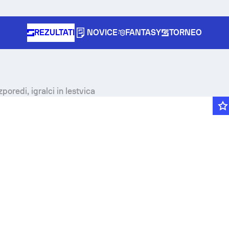
REZULTATI
NOVICE
FANTASY
TORNEO
poredi, igralci in lestvica