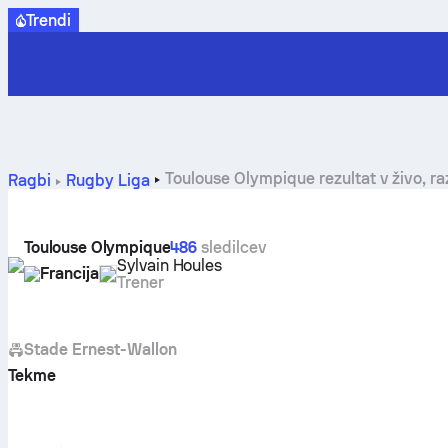
Trendi
Toulouse Olympique rezultat v živo, raz
Ragbi
Rugby Liga
Toulouse Olympique
486
sledilcev
Sylvain Houles
Francija
Trener
Stade Ernest-Wallon
Tekme