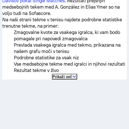
Davisov pokal Single Matches
. Rezultati prejšnjih
medsebojnih tekem med
A. González
in
Elias Ymer
so na
voljo tudi na Sofascore.
Na naši strani tekme v tenisu najdete podrobne statistike
trenutne tekme, na primer:
Zmagovalne kvote za vsakega igralca, ki vam bodo
pomagale pri napovedi zmagovalca
Prevlada vsakega igralca med tekmo, prikazana na
našem grafu moči v tenisu
Podrobne statistike za vsak niz
Vse medsebojne tekme med igralci in njihovi rezultati
Rezultat tekme v živo
Prikaži več