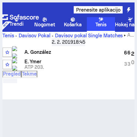
Prenesite aplikacijo
Trendi
Nogomet
Košarka
Tenis
Hokej na 
A.
Tenis
Davisov Pokal
Davisov pokal Single Matches
González
-
Elias Ymer
rezultati v živo in rezultati
2. 2. 2019
18:45
medsebojnih tekem
A. González
6
6
2
E. Ymer
0
3
3
ATP 203.
Pregled
Tekme