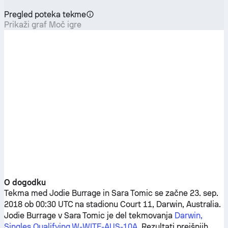
Pregled poteka tekme
Prikaži graf Moč igre
O dogodku
Tekma med
Jodie Burrage
in
Sara Tomic
se začne 23. sep.
2018 ob 00:30 UTC na stadionu Court 11, Darwin, Australia.
Jodie Burrage
v
Sara Tomic
je del tekmovanja
Darwin,
Singles Qualifying W-WITF-AUS-10A
. Rezultati prejšnjih