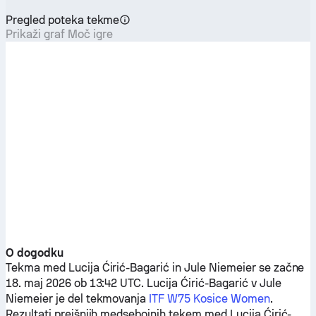
Pregled poteka tekme
Prikaži graf Moč igre
O dogodku
Tekma med
Lucija Ćirić-Bagarić
in
Jule Niemeier
se začne
18. maj 2026 ob 13:42 UTC.
Lucija Ćirić-Bagarić
v
Jule
Niemeier
je del tekmovanja
ITF W75 Kosice Women
.
Rezultati prejšnjih medsebojnih tekem med
Lucija Ćirić-