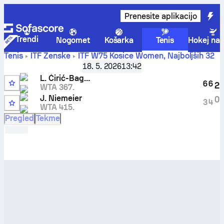
Prenesite aplikacijo
Trendi
Nogomet
Košarka
Tenis
Hokej na 
Tenis
ITF Ženske
ITF W75 Kosice Women
,
Najboljših 32
Lucija Ćirić-Bagarić
-
Jule Niemeier
rezultati v živo in
18. 5. 2026
13:42
rezultati medsebojnih tekem
L. Ćirić-Bagarić
6
6
2
WTA 367.
J. Niemeier
0
3
4
WTA 415.
Pregled
Tekme