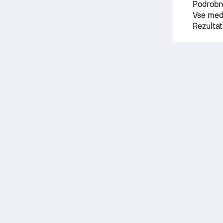
Podrobne
Vse meds
Rezultat