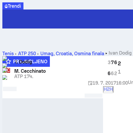
Trendi
Ivan Dodig
Tenis
ATP
250
Umag, Croatia
,
Osmina finala
PRILJUBLJENO
I. Dodig
3
7
6
2
WC
M. Cecchinato
1
6
6
2
ATP 174.
U
19. 7. 2017
16:00
H2H