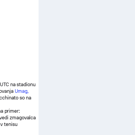
 UTC na stadionu
movanja
Umag,
cchinato
so na
na primer:
ovedi zmagovalca
v tenisu