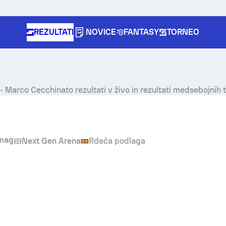
REZULTATI
NOVICE
FANTASY
TORNEO
-
Marco Cecchinato
rezultati v živo in rezultati medsebojnih
mag
Next Gen Arena
Rdeča podlaga