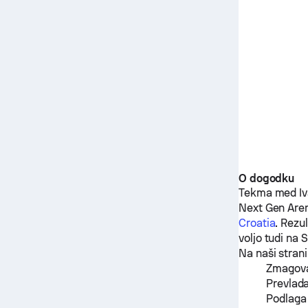
O dogodku
Tekma med
I
Next Gen Are
Croatia
. Rezu
voljo tudi na 
Na naši stran
Zmagova
Prevlada
Podlaga