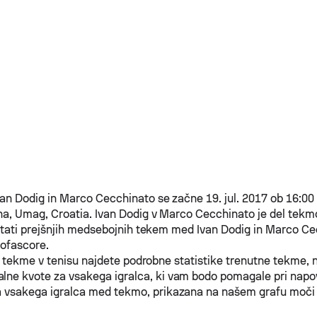
van Dodig
in
Marco Cecchinato
se začne 19. jul. 2017 ob 16:00
na, Umag, Croatia.
Ivan Dodig
v
Marco Cecchinato
je del tek
ltati prejšnjih medsebojnih tekem med
Ivan Dodig
in
Marco Ce
Sofascore.
i tekme v tenisu najdete podrobne statistike trenutne tekme, 
lne kvote za vsakega igralca, ki vam bodo pomagale pri nap
 vsakega igralca med tekmo, prikazana na našem grafu moči 