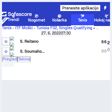
Prenesite aplikacijo
Trendi
Nogomet
Košarka
Tenis
Hokej na 
Tenis
ITF Moški
Tunisia F32, Singles Qualifying
Stefano Reitano
-
Sibi Junior Soumahoro
rezultati v živo in
27. 6. 2022
07:30
rezultati medsebojnih tekem
S. Reitano
6
6
2
0
0
0
S. Soumahoro
Pregled
Tekme