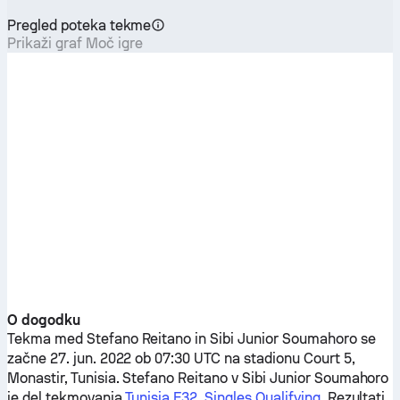
Pregled poteka tekme
Prikaži graf Moč igre
O dogodku
Tekma med
Stefano Reitano
in
Sibi Junior Soumahoro
se
začne 27. jun. 2022 ob 07:30 UTC na stadionu Court 5,
Monastir, Tunisia.
Stefano Reitano
v
Sibi Junior Soumahoro
je del tekmovanja
Tunisia F32, Singles Qualifying
. Rezultati