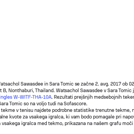
atsachol Sawasdee
in
Sara Tomic
se začne 2. avg. 2017 ob 0
t B, Nonthaburi, Thailand.
Watsachol Sawasdee
v
Sara Tomic
j
Singles W-WITF-THA-10A
. Rezultati prejšnjih medsebojnih te
Sara Tomic
so na voljo tudi na Sofascore.
i tekme v tenisu najdete podrobne statistike trenutne tekme, 
lne kvote za vsakega igralca, ki vam bodo pomagale pri nap
 vsakega igralca med tekmo, prikazana na našem grafu moči 