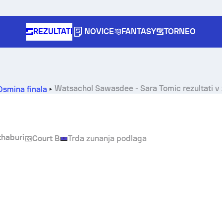
REZULTATI
NOVICE
FANTASY
TORNEO
Watsachol Sawasdee
-
Sara Tomic
rezultati v 
Osmina finala
haburi
Court B
Trda zunanja podlaga