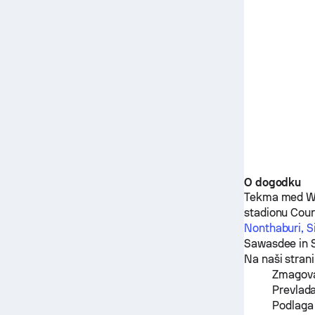
O dogodku
Tekma med
W
stadionu Cour
Nonthaburi, 
Sawasdee
in
Na naši stran
Zmagova
Prevlada
Podlaga