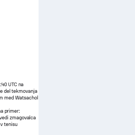
2:40 UTC na
e del tekmovanja
kem med
Watsachol
na primer:
ovedi zmagovalca
v tenisu