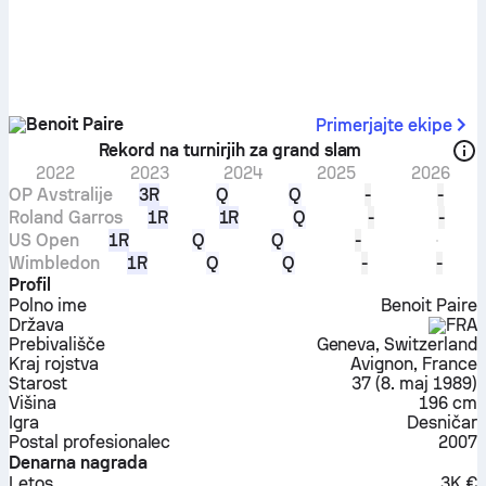
Benoit Paire
Primerjajte ekipe
Rekord na turnirjih za grand slam
2022
2023
2024
2025
2026
OP Avstralije
3R
Q
Q
-
-
Roland Garros
1R
1R
Q
-
-
US Open
1R
Q
Q
-
Wimbledon
1R
Q
Q
-
-
Profil
Polno ime
Benoit Paire
Država
FRA
Prebivališče
Geneva, Switzerland
Kraj rojstva
Avignon, France
Starost
37
(
8. maj 1989
)
Višina
196 cm
Igra
Desničar
Postal profesionalec
2007
Denarna nagrada
Letos
3K €