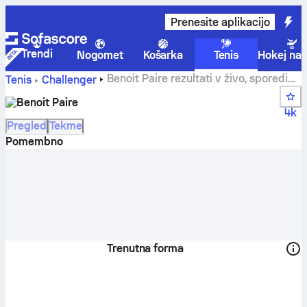
Prenesite aplikacijo
Trendi
Nogomet
Košarka
Tenis
Hokej na 
Benoit Paire rezultati v živo, sporedi
Tenis
Challenger
tekem in ostali rezultati
Benoit Paire
4k
Pregled
Tekme
Pomembno
Trenutna forma