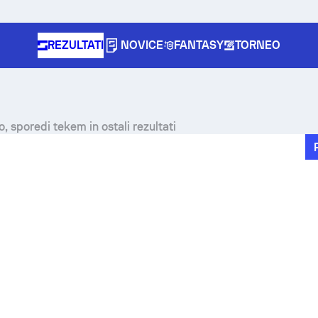
REZULTATI
NOVICE
FANTASY
TORNEO
o, sporedi tekem in ostali rezultati
e