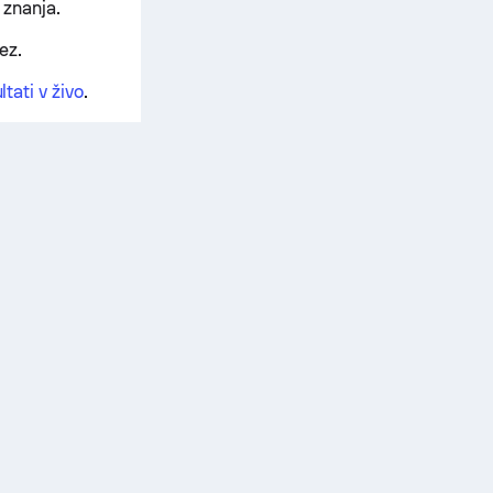
 znanja.
ez.
ltati v živo
.