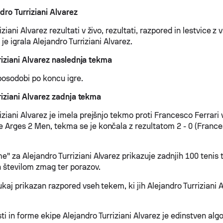
dro Turriziani Alvarez
iziani Alvarez rezultati v živo, rezultati, razpored in lestvice z 
ih je igrala Alejandro Turriziani Alvarez.
riziani Alvarez naslednja tekma
 posodobi po koncu igre.
riziani Alvarez zadnja tekma
iziani Alvarez je imela prejšnjo tekmo proti Francesco Ferrari
 Arges 2 Men, tekma se je končala z rezultatom 2 - 0 (Frances
e" za Alejandro Turriziani Alvarez prikazuje zadnjih 100 tenis
n številom zmag ter porazov.
ukaj prikazan razpored vseh tekem, ki jih Alejandro Turriziani
i in forme ekipe Alejandro Turriziani Alvarez je edinstven alg