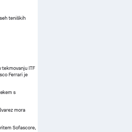
vseh teniških
 v tekmovanju ITF
co Ferrari je
 tekem s
 Alvarez mora
oritem Sofascore,