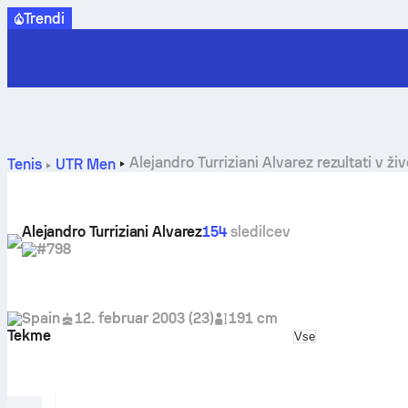
Trendi
Alejandro Turriziani Alvarez rezultati v živ
Tenis
UTR Men
Alejandro Turriziani Alvarez
154
sledilcev
#798
Spain
12. februar 2003
(
23
)
191 cm
Tekme
Select match typ
Vse