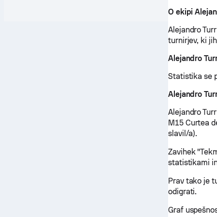
O ekipi Alejan
Alejandro Turr
turnirjev, ki j
Alejandro Tur
Statistika se
Alejandro Tur
Alejandro Turr
M15 Curtea de
slavil/a).
Zavihek "Tekm
statistikami i
Prav tako je t
odigrati.
Graf uspešnost