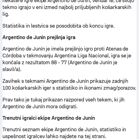
nekatere igre ekipe Argentino de Junín, vendar le, če svojo
tekmo igrajo v eni izmed najbolj priljubljenih košarkarskih
lig.
Statistika in lestvica se posodobita ob koncu igre.
Argentino de Junín prejšnja igra
Argentino de Junín je imela prejšnjo igro proti Atenas de
Córdoba v tekmovanju Argentina Liga Nacional, igra se je
končala z rezultatom 88 - 77 (Argentino de Junín je
slavil/a).
Zavihek s tekmami Argentino de Junín prikazuje zadnjih
100 košarkarskih iger s statistiko in ikonami zmag/porazov.
Prav tako je tukaj prikazan razpored vseh tekem, ki jih
Argentino de Junín mora odigrati.
Trenutni igralci ekipe Argentino de Junín
Trenutni seznam ekipe Argentino de Junín, statistiko in
uspešnost igralcev lahko najdete na tej strani.