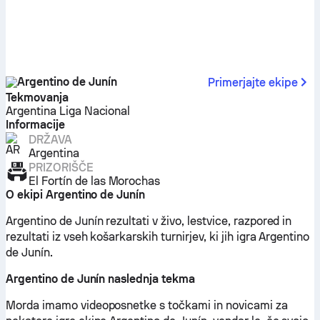
Argentino de Junín
Primerjajte ekipe
Tekmovanja
Argentina Liga Nacional
Informacije
DRŽAVA
Argentina
PRIZORIŠČE
El Fortín de las Morochas
O ekipi Argentino de Junín
Argentino de Junín rezultati v živo, lestvice, razpored in
rezultati iz vseh košarkarskih turnirjev, ki jih igra Argentino
de Junín.
Argentino de Junín naslednja tekma
Morda imamo videoposnetke s točkami in novicami za