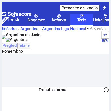
Prenesite aplikacijo
Trendi
Nogomet
Košarka
Tenis
Hokej na 
Argentino
Košarka
Argentina
Argentina Liga Nacional
de Junín rezultati, lestvica, razpored in igralci
Argentino de Junín
Argentina
604
Pregled
Tekme
Pomembno
Trenutna forma