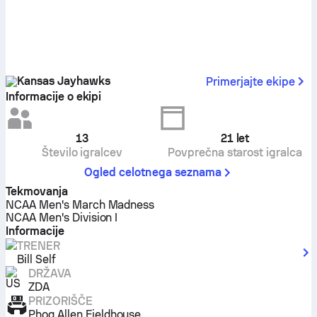
Kansas Jayhawks
Primerjajte ekipe
Informacije o ekipi
13
21
let
Število igralcev
Povprečna starost igralca
Ogled celotnega seznama
Tekmovanja
NCAA Men's March Madness
NCAA Men's Division I
Informacije
TRENER
Bill Self
DRŽAVA
ZDA
PRIZORIŠČE
Phog Allen Fieldhouse