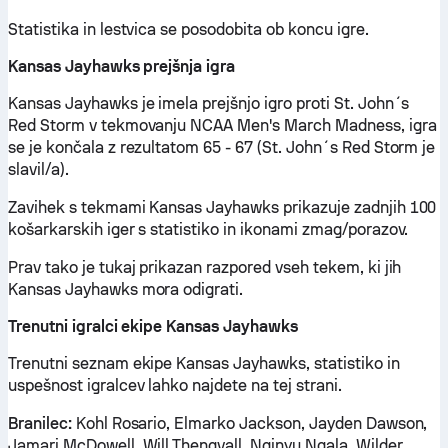
Statistika in lestvica se posodobita ob koncu igre.
Kansas Jayhawks prejšnja igra
Kansas Jayhawks je imela prejšnjo igro proti St. John´s
Red Storm v tekmovanju NCAA Men's March Madness, igra
se je končala z rezultatom 65 - 67 (St. John´s Red Storm je
slavil/a).
Zavihek s tekmami Kansas Jayhawks prikazuje zadnjih 100
košarkarskih iger s statistiko in ikonami zmag/porazov.
Prav tako je tukaj prikazan razpored vseh tekem, ki jih
Kansas Jayhawks mora odigrati.
Trenutni igralci ekipe Kansas Jayhawks
Trenutni seznam ekipe Kansas Jayhawks, statistiko in
uspešnost igralcev lahko najdete na tej strani.
Branilec:
Kohl Rosario, Elmarko Jackson, Jayden Dawson,
Jamari McDowell, Will Thengvall, Nginyu Ngala, Wilder