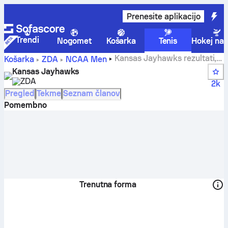
Prenesite aplikacijo
Trendi
Nogomet
Košarka
Tenis
Hokej na 
Kansas Jayhawks rezultati,
Košarka
ZDA
NCAA Men
lestvica, razpored in igralci
Kansas Jayhawks
ZDA
2k
Pregled
Tekme
Seznam članov
Pomembno
Trenutna forma