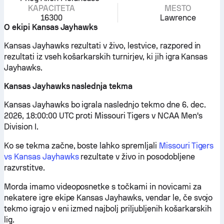
KAPACITETA
MESTO
16300
Lawrence
O ekipi Kansas Jayhawks
Kansas Jayhawks rezultati v živo, lestvice, razpored in
rezultati iz vseh košarkarskih turnirjev, ki jih igra Kansas
Jayhawks.
Kansas Jayhawks naslednja tekma
Kansas Jayhawks bo igrala naslednjo tekmo dne 6. dec.
2026, 18:00:00 UTC proti Missouri Tigers v NCAA Men's
Division I.
Ko se tekma začne, boste lahko spremljali
Missouri Tigers
vs Kansas Jayhawks
rezultate v živo in posodobljene
razvrstitve.
Morda imamo videoposnetke s točkami in novicami za
nekatere igre ekipe Kansas Jayhawks, vendar le, če svojo
tekmo igrajo v eni izmed najbolj priljubljenih košarkarskih
lig.