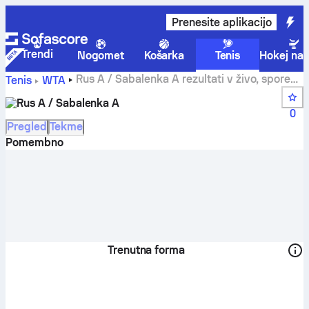
Prenesite aplikacijo
Trendi
Nogomet
Košarka
Tenis
Hokej na 
Rus A / Sabalenka A rezultati v živo, sporedi
Tenis
WTA
tekem in ostali rezultati
Rus A / Sabalenka A
0
Pregled
Tekme
Pomembno
Trenutna forma