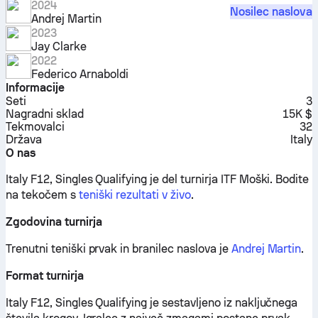
2024
Nosilec naslova
Andrej Martin
2023
Jay Clarke
2022
Federico Arnaboldi
Informacije
Seti
3
Nagradni sklad
15K $
Tekmovalci
32
Država
Italy
O nas
Italy F12, Singles Qualifying je del turnirja ITF Moški.
Bodite
na tekočem s
teniški rezultati v živo
.
Zgodovina turnirja
Trenutni teniški prvak in branilec naslova je
Andrej Martin
.
Format turnirja
Italy F12, Singles Qualifying je sestavljeno iz naključnega