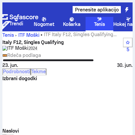
Prenesite aplikacijo
Trendi
Nogomet
Košarka
Tenis
Hokej na 
ITF Italy F12, Singles Qualifying
Tenis
ITF Moški
rezultati v živo, rezultati in tekme
Italy F12, Singles Qualifying
ITF Moški
Select season in unique tournament header
2024
5
Rdeča podlaga
23. jun.
30. jun.
Podrobnosti
Tekme
Izbrani dogodki
Naslovi