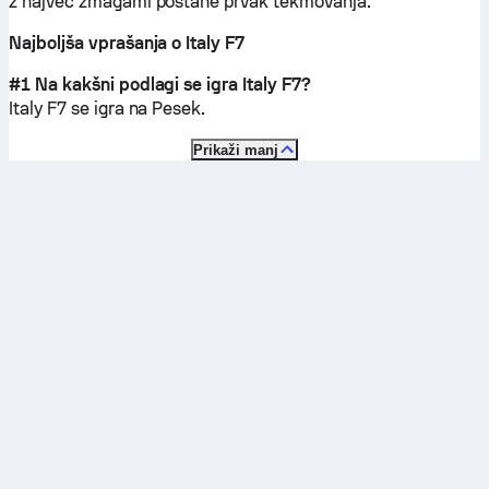
z največ zmagami postane prvak tekmovanja.
Najboljša vprašanja o Italy F7
#1 Na kakšni podlagi se igra Italy F7?
Italy F7 se igra na
Pesek
.
Prikaži manj