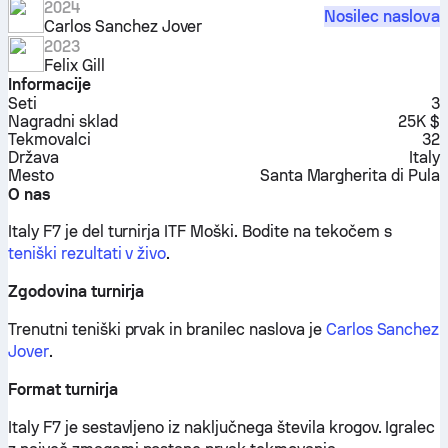
2024
Nosilec naslova
Carlos Sanchez Jover
2023
Felix Gill
Informacije
Seti
3
Nagradni sklad
25K $
Tekmovalci
32
Država
Italy
Mesto
Santa Margherita di Pula
O nas
Italy F7 je del turnirja ITF Moški.
Bodite na tekočem s
teniški rezultati v živo
.
Zgodovina turnirja
Trenutni teniški prvak in branilec naslova je
Carlos Sanchez
Jover
.
Format turnirja
Italy F7 je sestavljeno iz naključnega števila krogov. Igralec