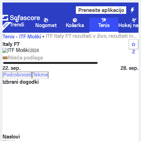
Prenesite aplikacijo
Trendi
Nogomet
Košarka
Tenis
Hokej na 
ITF Italy F7 rezultati v živo, rezultati in
Tenis
ITF Moški
tekme
Italy F7
ITF Moški
Select season in unique tournament header
2024
2
Rdeča podlaga
22. sep.
28. sep.
Podrobnosti
Tekme
Izbrani dogodki
Naslovi