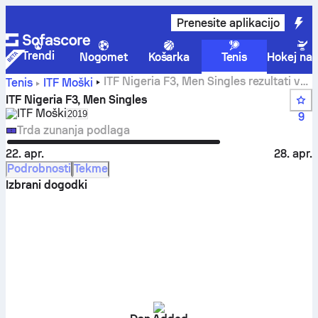
Prenesite aplikacijo
Trendi
Nogomet
Košarka
Tenis
Hokej na 
ITF Nigeria F3, Men Singles rezultati v
Tenis
ITF Moški
živo, rezultati in tekme
ITF Nigeria F3, Men Singles
ITF Moški
Select season in unique tournament header
2019
9
Trda zunanja podlaga
22. apr.
28. apr.
Podrobnosti
Tekme
Izbrani dogodki