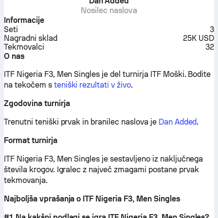
Dan Added
Nosilec naslova
Informacije
Seti
3
Nagradni sklad
25K USD
Tekmovalci
32
O nas
ITF Nigeria F3, Men Singles je del turnirja ITF Moški.
Bodite
na tekočem s
teniški rezultati v živo
.
Zgodovina turnirja
Trenutni teniški prvak in branilec naslova je
Dan Added
.
Format turnirja
ITF Nigeria F3, Men Singles je sestavljeno iz naključnega
števila krogov. Igralec z največ zmagami postane prvak
tekmovanja.
Najboljša vprašanja o ITF Nigeria F3, Men Singles
#1 Na kakšni podlagi se igra ITF Nigeria F3, Men Singles?