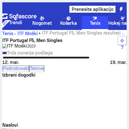
Prenesite aplikacijo
Trendi
Nogomet
Košarka
Tenis
Hokej na 
ITF Portugal F5, Men Singles rezultati v
Tenis
ITF Moški
živo, rezultati in tekme
ITF Portugal F5, Men Singles
ITF Moški
Select season in unique tournament header
2023
7
Trda zunanja podlaga
12. mar.
19. mar.
Podrobnosti
Tekme
Izbrani dogodki
Naslovi