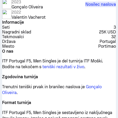
2023
Nosilec naslova
Gonçalo Oliveira
2022
Valentin Vacherot
Informacije
Seti
3
Nagradni sklad
25K USD
Tekmovalci
32
Država
Portugal
Mesto
Portimao
O nas
ITF Portugal F5, Men Singles je del turnirja ITF Moški.
Bodite na tekočem s
teniški rezultati v živo
.
Zgodovina turnirja
Trenutni teniški prvak in branilec naslova je
Gonçalo
Oliveira
.
Format turnirja
ITF Portugal F5, Men Singles je sestavljeno iz naključnega