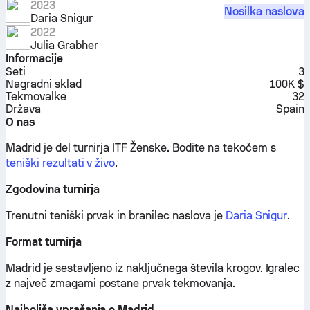
2023
Nosilka naslova
Daria Snigur
2022
Julia Grabher
Informacije
Seti
3
Nagradni sklad
100K $
Tekmovalke
32
Država
Spain
O nas
Madrid je del turnirja ITF Ženske.
Bodite na tekočem s
teniški rezultati v živo
.
Zgodovina turnirja
Trenutni teniški prvak in branilec naslova je
Daria Snigur
.
Format turnirja
Madrid je sestavljeno iz naključnega števila krogov. Igralec
z največ zmagami postane prvak tekmovanja.
Najboljša vprašanja o Madrid