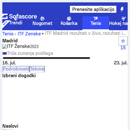
Prenesite aplikacijo
Trendi
Nogomet
Košarka
Tenis
Hokej na 
ITF Madrid rezultati v živo, rezultati in
Tenis
ITF Ženske
tekme
Madrid
ITF Ženske
Select season in unique tournament header
2023
15
Trda zunanja podlaga
16. jul.
23. jul.
Podrobnosti
Tekme
Izbrani dogodki
Naslovi