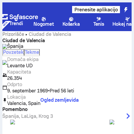
Prenesite aplikacijo
Trendi
Nogomet
Košarka
Tenis
Hokej na 
Prizorišče
Ciudad de Valencia
Ciudad de Valencia
Španija
Povzetek
Tekme
Domača ekipa
Levante UD
Kapaciteta
26.354
Odprto
9. september 1969
•
Pred 56 leti
Lokacija
Ogled zemljevida
Valencia
,
Spain
Pomembno
Španija
,
LaLiga
,
Krog 3