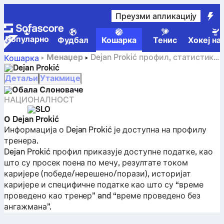
Преузми апликацију
Популарно
Фудбал
Кошарка
Тенис
Хокеј на
Менаџер
Dejan Prokić профил, статистика
Кошарка
и каријера
Dejan Prokić
Детаљи
Утакмице
Обала Слоноваче
НАЦИОНАЛНОСТ
SLO
О Dejan Prokić
Информација о Dejan Prokić је доступна на профилу
тренера.
Dejan Prokić профил приказује доступне податке, као
што су просек поена по мечу, резултате током
каријере (победе/нерешено/порази), историјат
каријере и специфичне податке као што су “време
проведено као тренер” and “време проведено без
ангажмана”.