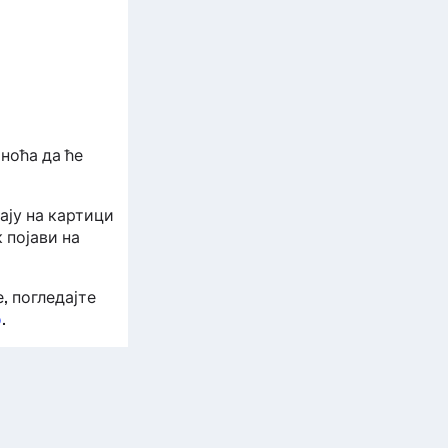
тноћа да ће
ају на картици
 појави на
, погледајте
о
.