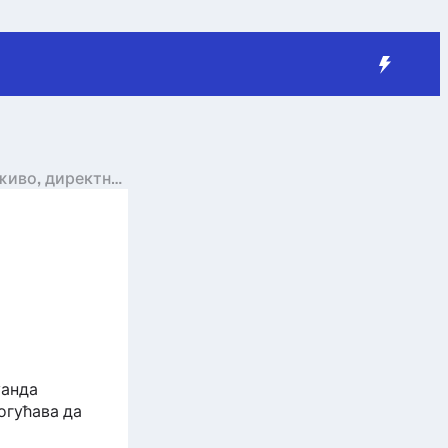
уживо, директни
уанда
огућава да