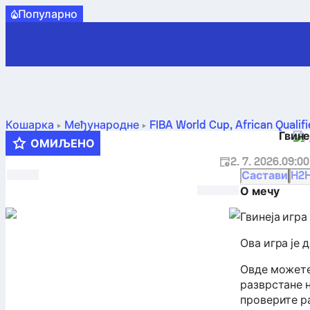
Популарно
Кошарка
Међународне
FIBA World Cup, African Qualifi
Гвине
сусрети, распоред, прогнозе и статистика
ОМИЉЕНО
2. 7. 2026.
09:00
Састави
H2
О мечу
Гвинеја игра 
Ова игра је 
Овде можете
разврстане н
проверите ра