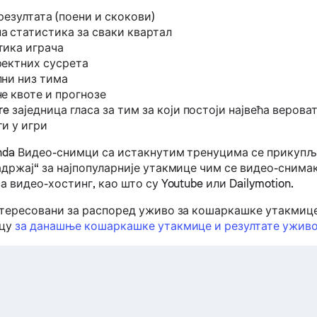
резултата (поени и скокови)
 статистика за сваки квартал
тика играча
ректних сусрета
ни низ тима
е квоте и прогнозе
re заједница гласа за тим за који постоји највећа верова
и у игри
anda Видео-снимци са истакнутим тренуцима се прикупљ
држај“ за најпопуларније утакмице чим се видео-снимак
а видео-хостинг, као што су Youtube или Dailymotion.
нтересовани за распоред уживо за кошаркашке утакмице
ицу
за данашње кошаркашке утакмице и резултате ужив