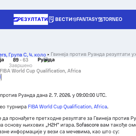
РЕЗУЛТАТИ
ВЕСТИ
FANTASY
TORNEO
Гвинеја против Руанда резултати 
ers, Групa C
,
4. коло
ја
Руанда
89
-
63
Завршено
FIBA World Cup Qualification, Africa
H
против Руанда дана 2. 7. 2026. у 09:00:00 UTC.
део турнира
FIBA World Cup Qualification, Africa
.
 да пронађете претходне резултате за Гвинеја против Р
а основу њихових „H2H” игара. Sofascore вам такође ом
зне информације у вези са мечевима, као што су: