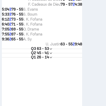
F. Cadeaux de Dieu
79 - 57
4:38
2
5:04
79 - 55
S. Evans
3
5:33
76 - 55
S. Boum
3
6:12
73 - 55
I. K. Fofana
2
6:40
71 - 55
I. K. Fofana
2
7:05
69 - 55
O. Drame
2
7:55
67 - 55
I. K. Fofana
2
9:36
65 - 55
A. Sy
2
U. Justin
63 - 55
9:48
2
Q3
63 - 53
Q2
45 - 41
Q1
26 - 14