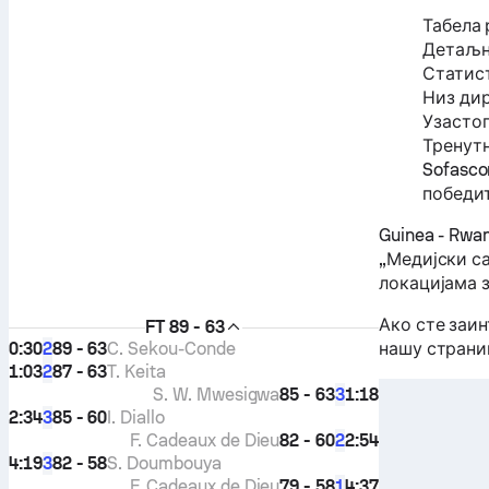
Табела 
Детаљна
Статис
Низ ди
Узастоп
Тренутн
Sofasco
победит
Guinea - Rw
„Медијски са
локацијама з
Ако сте заи
FT
89 - 63
0:30
89 - 63
C. Sekou-Conde
2
нашу стран
1:03
87 - 63
T. Keita
2
S. W. Mwesigwa
85 - 63
1:18
3
2:34
85 - 60
I. Diallo
3
F. Cadeaux de Dieu
82 - 60
2:54
2
4:19
82 - 58
S. Doumbouya
3
F. Cadeaux de Dieu
79 - 58
4:37
1